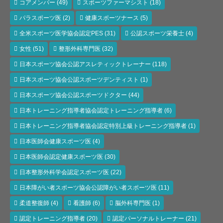
コアメンバー
(49)
スポーツファーマシスト
(18)
パラスポーツ医
(2)
健康スポーツナース
(5)
全米スポーツ医学協会認定PES
(31)
公認スポーツ栄養士
(4)
女性
(51)
整形外科専門医
(32)
日本スポーツ協会公認アスレティックトレーナー
(118)
日本スポーツ協会公認スポーツデンティスト
(1)
日本スポーツ協会公認スポーツドクター
(44)
日本トレーニング指導者協会認定トレーニング指導者
(6)
日本トレーニング指導者協会認定特別上級トレーニング指導者
(1)
日本医師会健康スポーツ医
(4)
日本医師会認定健康スポーツ医
(30)
日本整形外科学会認定スポーツ医
(22)
日本障がい者スポーツ協会公認障がい者スポーツ医
(11)
柔道整復師
(4)
看護師
(6)
脳外科専門医
(1)
認定トレーニング指導者
(20)
認定パーソナルトレーナー
(21)