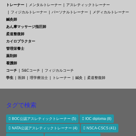
トレーナー
メンタルトレーナー
アスレティックトレーナー
フィジカルトレーナー
パーソナルトレーナー
メディカルトレーナー
鍼灸師
あん摩マッサージ指圧師
柔道整復師
カイロプラクター
管理栄養士
薬剤師
看護師
コーチ
S&Cコーチ
フィジカルコーチ
学生
医師
理学療法士
トレーナー
鍼灸
柔道整復師
タグで検索
BOC公認アスレティックトレーナー
(5)
IOC diploma
(8)
NATA公認アスレティックトレーナー
(4)
NSCA-CSCS
(41)