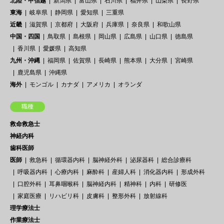
北陸・甲信越
新潟県
富山県
石川県
福井県
山梨県
長野県
東海
岐阜県
静岡県
愛知県
三重県
近畿
滋賀県
京都府
大阪府
兵庫県
奈良県
和歌山県
中国・四国
鳥取県
島根県
岡山県
広島県
山口県
徳島県
香川県
愛媛県
高知県
九州・沖縄
福岡県
佐賀県
長崎県
熊本県
大分県
宮崎県
鹿児島県
沖縄県
海外
モンゴル
カナダ
アメリカ
オランダ
職種
救命救急士
神経内科
歯科医師
医師
救急科
循環器内科
脳神経外科
泌尿器科
総合診療科
呼吸器内科
心療内科
麻酔科
産婦人科
消化器内科
形成外科
口腔外科
耳鼻咽喉科
脳神経内科
精神科
内科
研修医
家庭医療
リハビリ科
皮膚科
整形外科
放射線科
理学療法士
作業療法士