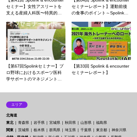
【第41回 Spolink & encounter
【第84回 Spolink & encounter
セミナー】女性アスリートを
セミナーレポート】運動前後
支える産婦人科医〜特異的…
の食事のポイント～Spolink…
【第67回Spolinkセミナー】プ
【第33回 Spolink & encounter
ロ野球におけるスポーツ医科
セミナーレポート】
学サポートのマネジメント…
エリア
北海道
東北
青森県
岩手県
宮城県
秋田県
山形県
福島県
関東
茨城県
栃木県
群馬県
埼玉県
千葉県
東京都
神奈川県