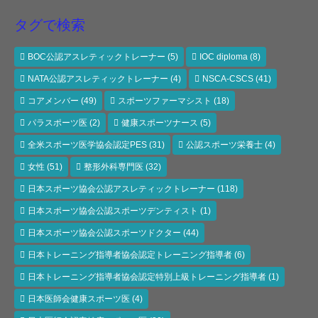
タグで検索
BOC公認アスレティックトレーナー
(5)
IOC diploma
(8)
NATA公認アスレティックトレーナー
(4)
NSCA-CSCS
(41)
コアメンバー
(49)
スポーツファーマシスト
(18)
パラスポーツ医
(2)
健康スポーツナース
(5)
全米スポーツ医学協会認定PES
(31)
公認スポーツ栄養士
(4)
女性
(51)
整形外科専門医
(32)
日本スポーツ協会公認アスレティックトレーナー
(118)
日本スポーツ協会公認スポーツデンティスト
(1)
日本スポーツ協会公認スポーツドクター
(44)
日本トレーニング指導者協会認定トレーニング指導者
(6)
日本トレーニング指導者協会認定特別上級トレーニング指導者
(1)
日本医師会健康スポーツ医
(4)