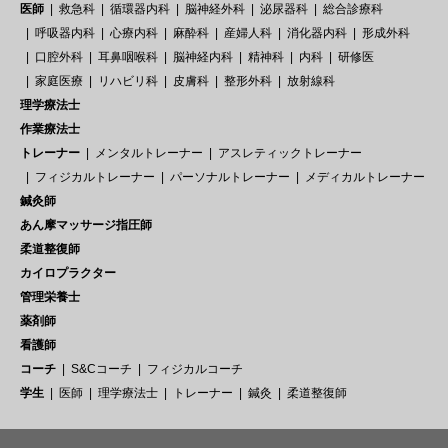
医師
救急科
循環器内科
脳神経外科
泌尿器科
総合診療科
呼吸器内科
心療内科
麻酔科
産婦人科
消化器内科
形成外科
口腔外科
耳鼻咽喉科
脳神経内科
精神科
内科
研修医
家庭医療
リハビリ科
皮膚科
整形外科
放射線科
理学療法士
作業療法士
トレーナー
メンタルトレーナー
アスレティックトレーナー
フィジカルトレーナー
パーソナルトレーナー
メディカルトレーナー
鍼灸師
あん摩マッサージ指圧師
柔道整復師
カイロプラクター
管理栄養士
薬剤師
看護師
コーチ
S&Cコーチ
フィジカルコーチ
学生
医師
理学療法士
トレーナー
鍼灸
柔道整復師