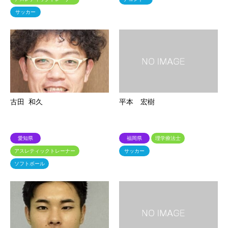
サッカー
古田 和久
平本 宏樹
愛知県
福岡県
理学療法士
アスレティックトレーナー
サッカー
ソフトボール