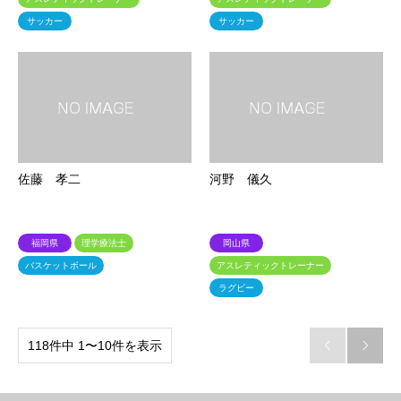
サッカー
サッカー
佐藤 孝二
河野 儀久
福岡県
理学療法士
岡山県
バスケットボール
アスレティックトレーナー
ラグビー
118件中 1〜10件を表示

