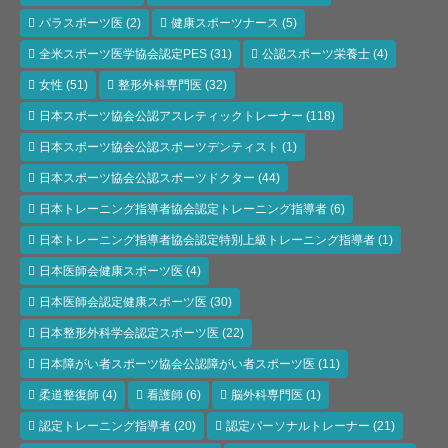
パラスポーツ医
(2)
健康スポーツナース
(5)
全米スポーツ医学協会認定PES
(31)
公認スポーツ栄養士
(4)
女性
(51)
整形外科専門医
(32)
日本スポーツ協会公認アスレティックトレーナー
(118)
日本スポーツ協会公認スポーツデンティスト
(1)
日本スポーツ協会公認スポーツドクター
(44)
日本トレーニング指導者協会認定トレーニング指導者
(6)
日本トレーニング指導者協会認定特別上級トレーニング指導者
(1)
日本医師会健康スポーツ医
(4)
日本医師会認定健康スポーツ医
(30)
日本整形外科学会認定スポーツ医
(22)
日本障がい者スポーツ協会公認障がい者スポーツ医
(11)
柔道整復師
(4)
看護師
(6)
脳外科専門医
(1)
認定トレーニング指導者
(20)
認定パーソナルトレーナー
(21)