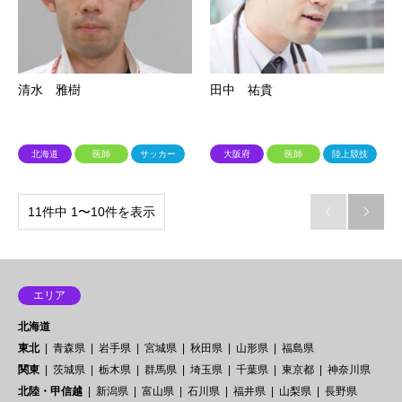
清水 雅樹
田中 祐貴
北海道
医師
サッカー
大阪府
医師
陸上競技
11件中 1〜10件を表示


エリア
北海道
東北
青森県
岩手県
宮城県
秋田県
山形県
福島県
関東
茨城県
栃木県
群馬県
埼玉県
千葉県
東京都
神奈川県
北陸・甲信越
新潟県
富山県
石川県
福井県
山梨県
長野県