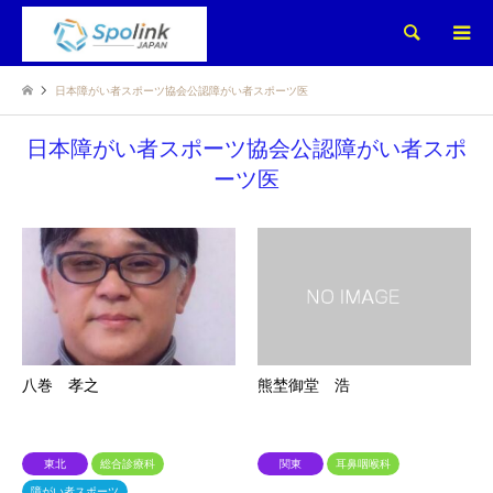
検索
日本障がい者スポーツ協会公認障がい者スポーツ医
日本障がい者スポーツ協会公認障がい者スポ
ーツ医
八巻 孝之
熊埜御堂 浩
東北
総合診療科
関東
耳鼻咽喉科
障がい者スポーツ