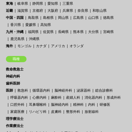
東海
岐阜県
静岡県
愛知県
三重県
近畿
滋賀県
京都府
大阪府
兵庫県
奈良県
和歌山県
中国・四国
鳥取県
島根県
岡山県
広島県
山口県
徳島県
香川県
愛媛県
高知県
九州・沖縄
福岡県
佐賀県
長崎県
熊本県
大分県
宮崎県
鹿児島県
沖縄県
海外
モンゴル
カナダ
アメリカ
オランダ
職種
救命救急士
神経内科
歯科医師
医師
救急科
循環器内科
脳神経外科
泌尿器科
総合診療科
呼吸器内科
心療内科
麻酔科
産婦人科
消化器内科
形成外科
口腔外科
耳鼻咽喉科
脳神経内科
精神科
内科
研修医
家庭医療
リハビリ科
皮膚科
整形外科
放射線科
理学療法士
作業療法士