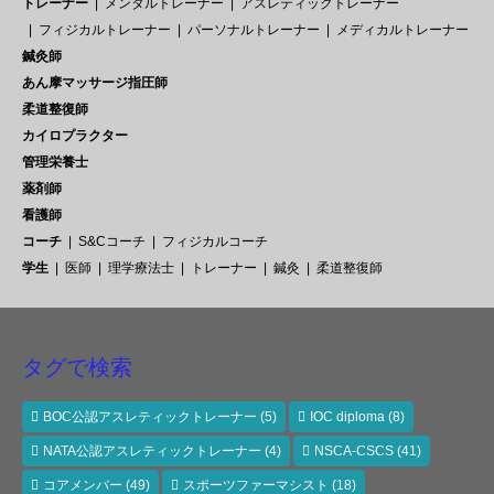
トレーナー
メンタルトレーナー
アスレティックトレーナー
フィジカルトレーナー
パーソナルトレーナー
メディカルトレーナー
鍼灸師
あん摩マッサージ指圧師
柔道整復師
カイロプラクター
管理栄養士
薬剤師
看護師
コーチ
S&Cコーチ
フィジカルコーチ
学生
医師
理学療法士
トレーナー
鍼灸
柔道整復師
タグで検索
BOC公認アスレティックトレーナー
(5)
IOC diploma
(8)
NATA公認アスレティックトレーナー
(4)
NSCA-CSCS
(41)
コアメンバー
(49)
スポーツファーマシスト
(18)