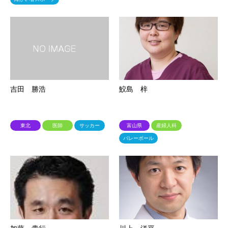
吉田 勝浩
鮫島 梓
東北
医師
サッカー
富山県
産婦人科
バレーボール