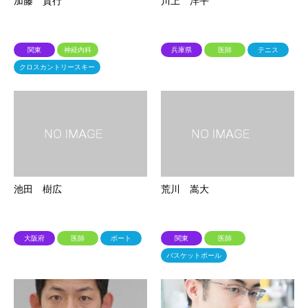
加藤 貴行
川上 洋平
関東
神経内科
兵庫県
医師
テニス
クロスカントリースキー
池田 樹広
荒川 嵩大
大阪府
医師
ボート
関東
医師
バスケットボール