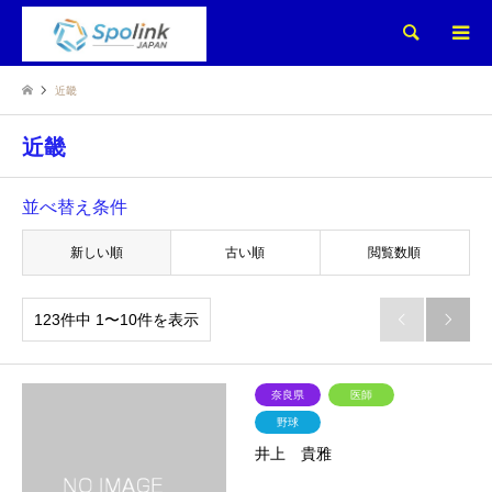
検索
近畿
近畿
並べ替え条件
新しい順
古い順
閲覧数順
123件中 1〜10件を表示


奈良県
医師
野球
井上 貴雅