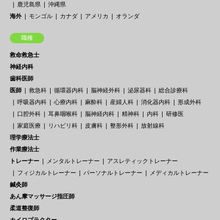
鹿児島県
沖縄県
海外
モンゴル
カナダ
アメリカ
オランダ
職種
救命救急士
神経内科
歯科医師
医師
救急科
循環器内科
脳神経外科
泌尿器科
総合診療科
呼吸器内科
心療内科
麻酔科
産婦人科
消化器内科
形成外科
口腔外科
耳鼻咽喉科
脳神経内科
精神科
内科
研修医
家庭医療
リハビリ科
皮膚科
整形外科
放射線科
理学療法士
作業療法士
トレーナー
メンタルトレーナー
アスレティックトレーナー
フィジカルトレーナー
パーソナルトレーナー
メディカルトレーナー
鍼灸師
あん摩マッサージ指圧師
柔道整復師
カイロプラクター