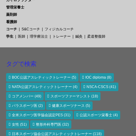
管理栄養士
薬剤師
看護師
コーチ
S&Cコーチ
フィジカルコーチ
学生
医師
理学療法士
トレーナー
鍼灸
柔道整復師
タグで検索
BOC公認アスレティックトレーナー
(5)
IOC diploma
(8)
NATA公認アスレティックトレーナー
(4)
NSCA-CSCS
(41)
コアメンバー
(49)
スポーツファーマシスト
(18)
パラスポーツ医
(2)
健康スポーツナース
(5)
全米スポーツ医学協会認定PES
(31)
公認スポーツ栄養士
(4)
女性
(51)
整形外科専門医
(32)
日本スポーツ協会公認アスレティックトレーナー
(118)