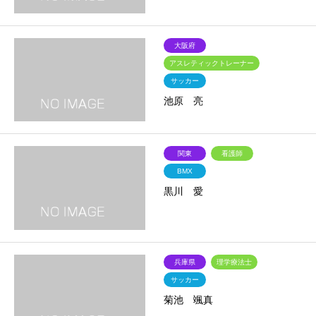
大阪府
アスレティックトレーナー
サッカー
池原 亮
関東
看護師
BMX
黒川 愛
兵庫県
理学療法士
サッカー
菊池 颯真