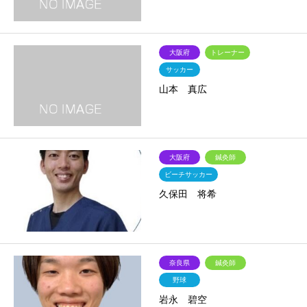
大阪府
トレーナー
サッカー
山本 真広
大阪府
鍼灸師
ビーチサッカー
久保田 将希
奈良県
鍼灸師
野球
岩永 碧空