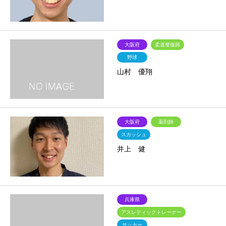
大阪府
柔道整復師
野球
山村 優翔
大阪府
薬剤師
スカッシュ
井上 健
兵庫県
アスレティックトレーナー
サッカー