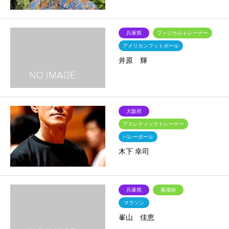
兵庫県
フィジカルトレーナー
アメリカンフットボール
井原 輝
大阪府
アスレティックトレーナー
バレーボール
木下 幸司
兵庫県
看護師
マラソン
峯山 佳恵