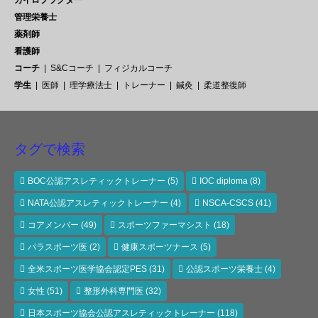
管理栄養士
薬剤師
看護師
コーチ
S&Cコーチ
フィジカルコーチ
学生
医師
理学療法士
トレーナー
鍼灸
柔道整復師
タグで検索
BOC公認アスレティックトレーナー
(5)
IOC diploma
(8)
NATA公認アスレティックトレーナー
(4)
NSCA-CSCS
(41)
コアメンバー
(49)
スポーツファーマシスト
(18)
パラスポーツ医
(2)
健康スポーツナース
(5)
全米スポーツ医学協会認定PES
(31)
公認スポーツ栄養士
(4)
女性
(51)
整形外科専門医
(32)
日本スポーツ協会公認アスレティックトレーナー
(118)