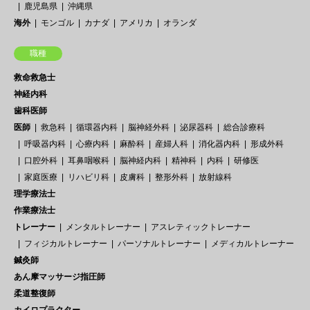
鹿児島県
沖縄県
海外
モンゴル
カナダ
アメリカ
オランダ
職種
救命救急士
神経内科
歯科医師
医師
救急科
循環器内科
脳神経外科
泌尿器科
総合診療科
呼吸器内科
心療内科
麻酔科
産婦人科
消化器内科
形成外科
口腔外科
耳鼻咽喉科
脳神経内科
精神科
内科
研修医
家庭医療
リハビリ科
皮膚科
整形外科
放射線科
理学療法士
作業療法士
トレーナー
メンタルトレーナー
アスレティックトレーナー
フィジカルトレーナー
パーソナルトレーナー
メディカルトレーナー
鍼灸師
あん摩マッサージ指圧師
柔道整復師
カイロプラクター