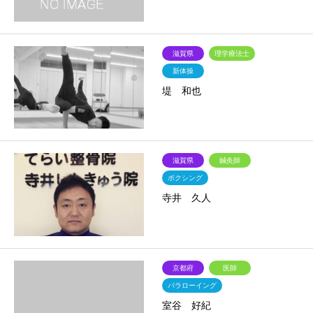
滋賀県
理学療法士
新体操
堤 和也
滋賀県
鍼灸師
ボクシング
寺井 久人
京都府
医師
パラローイング
室谷 好紀