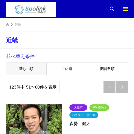
検索
近畿
近畿
並べ替え条件
新しい順
古い順
閲覧数順
123件中 51〜60件を表示


大阪府
理学療法士
バスケットボール
森勢 健太