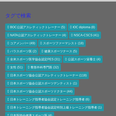
タグで検索
BOC公認アスレティックトレーナー
(5)
IOC diploma
(8)
NATA公認アスレティックトレーナー
(4)
NSCA-CSCS
(41)
コアメンバー
(49)
スポーツファーマシスト
(18)
パラスポーツ医
(2)
健康スポーツナース
(5)
全米スポーツ医学協会認定PES
(31)
公認スポーツ栄養士
(4)
女性
(51)
整形外科専門医
(32)
日本スポーツ協会公認アスレティックトレーナー
(118)
日本スポーツ協会公認スポーツデンティスト
(1)
日本スポーツ協会公認スポーツドクター
(44)
日本トレーニング指導者協会認定トレーニング指導者
(6)
日本トレーニング指導者協会認定特別上級トレーニング指導者
(1)
日本医師会健康スポーツ医
(4)