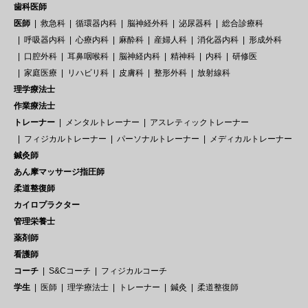
歯科医師
医師
救急科
循環器内科
脳神経外科
泌尿器科
総合診療科
呼吸器内科
心療内科
麻酔科
産婦人科
消化器内科
形成外科
口腔外科
耳鼻咽喉科
脳神経内科
精神科
内科
研修医
家庭医療
リハビリ科
皮膚科
整形外科
放射線科
理学療法士
作業療法士
トレーナー
メンタルトレーナー
アスレティックトレーナー
フィジカルトレーナー
パーソナルトレーナー
メディカルトレーナー
鍼灸師
あん摩マッサージ指圧師
柔道整復師
カイロプラクター
管理栄養士
薬剤師
看護師
コーチ
S&Cコーチ
フィジカルコーチ
学生
医師
理学療法士
トレーナー
鍼灸
柔道整復師