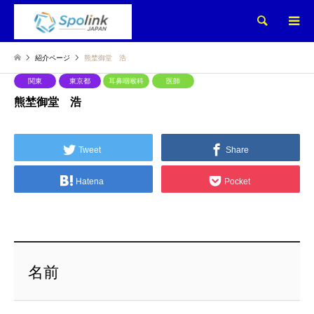
検索
紹介ページ
熊埜御堂 浩
関東
東京都
耳鼻咽喉科
医師
熊埜御堂 浩
Tweet
Share
Hatena
Pocket
名前