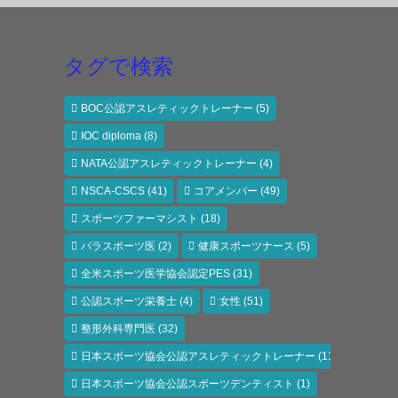
タグで検索
BOC公認アスレティックトレーナー
(5)
IOC diploma
(8)
NATA公認アスレティックトレーナー
(4)
NSCA-CSCS
(41)
コアメンバー
(49)
スポーツファーマシスト
(18)
パラスポーツ医
(2)
健康スポーツナース
(5)
全米スポーツ医学協会認定PES
(31)
公認スポーツ栄養士
(4)
女性
(51)
整形外科専門医
(32)
日本スポーツ協会公認アスレティックトレーナー
(118)
日本スポーツ協会公認スポーツデンティスト
(1)