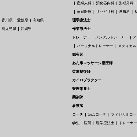
産婦人科
消化器内科
形成外科
家庭医療
リハビリ科
皮膚科
香川県
愛媛県
高知県
理学療法士
鹿児島県
沖縄県
作業療法士
トレーナー
メンタルトレーナー
ア
パーソナルトレーナー
メディカル
鍼灸師
あん摩マッサージ指圧師
柔道整復師
カイロプラクター
管理栄養士
薬剤師
看護師
コーチ
S&Cコーチ
フィジカルコー
学生
医師
理学療法士
トレーナ