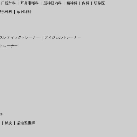
口腔外科
耳鼻咽喉科
脳神経内科
精神科
内科
研修医
整形外科
放射線科
スレティックトレーナー
フィジカルトレーナー
トレーナー
チ
ー
鍼灸
柔道整復師