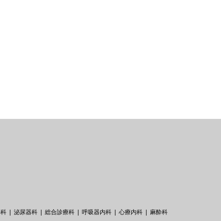
外科
泌尿器科
総合診療科
呼吸器内科
心療内科
麻酔科