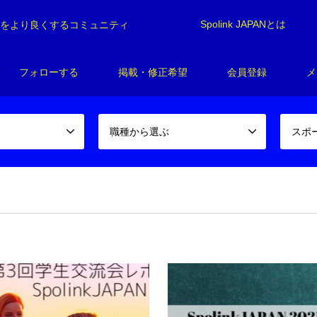
Spolink JAPANとは
制をより良くするコミュニティ
フォローする
掲載・修正希望
会員登録
メ
職種から選ぶ
スポ