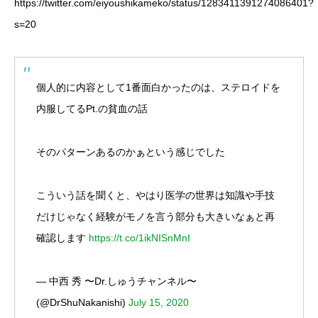
https://twitter.com/eiyoushikameko/status/1283411391274086401?
s=20
個人的に内容として1番面白かったのは、ステロイドを
内服してるPt.の貧血の話
そのパターンあるのかぁという感じでした
こういう話を聞くと、やはり医学の世界は知識や手技
だけじゃなく経験がモノを言う部分も大きいなぁと再
確認します
https://t.co/1ikNISnMnI
— 中西 秀 〜Dr.しゅうチャンネル〜
(@DrShuNakanishi)
July 15, 2020