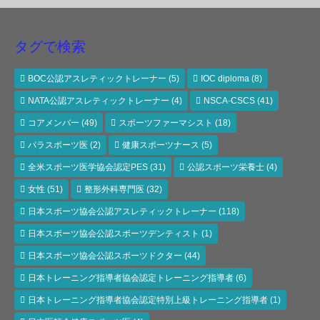
タグで検索
BOC公認アスレティックトレーナー
(5)
IOC diploma
(8)
NATA公認アスレティックトレーナー
(4)
NSCA-CSCS
(41)
コアメンバー
(49)
スポーツファーマシスト
(18)
パラスポーツ医
(2)
健康スポーツナース
(5)
全米スポーツ医学協会認定PES
(31)
公認スポーツ栄養士
(4)
女性
(51)
整形外科専門医
(32)
日本スポーツ協会公認アスレティックトレーナー
(118)
日本スポーツ協会公認スポーツデンティスト
(1)
日本スポーツ協会公認スポーツドクター
(44)
日本トレーニング指導者協会認定トレーニング指導者
(6)
日本トレーニング指導者協会認定特別上級トレーニング指導者
(1)