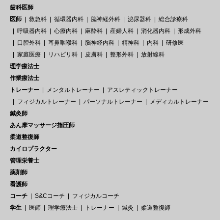
歯科医師
医師
救急科
循環器内科
脳神経外科
泌尿器科
総合診療科
呼吸器内科
心療内科
麻酔科
産婦人科
消化器内科
形成外科
口腔外科
耳鼻咽喉科
脳神経内科
精神科
内科
研修医
家庭医療
リハビリ科
皮膚科
整形外科
放射線科
理学療法士
作業療法士
トレーナー
メンタルトレーナー
アスレティックトレーナー
フィジカルトレーナー
パーソナルトレーナー
メディカルトレーナー
鍼灸師
あん摩マッサージ指圧師
柔道整復師
カイロプラクター
管理栄養士
薬剤師
看護師
コーチ
S&Cコーチ
フィジカルコーチ
学生
医師
理学療法士
トレーナー
鍼灸
柔道整復師