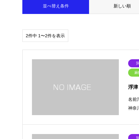
並べ替え条件
新しい順
2件中 1〜2件を表示
麻
浮津
名前
神奈川