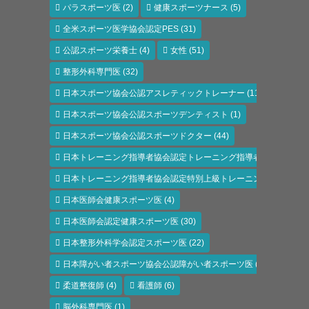
パラスポーツ医
(2)
健康スポーツナース
(5)
全米スポーツ医学協会認定PES
(31)
公認スポーツ栄養士
(4)
女性
(51)
整形外科専門医
(32)
日本スポーツ協会公認アスレティックトレーナー
(118)
日本スポーツ協会公認スポーツデンティスト
(1)
日本スポーツ協会公認スポーツドクター
(44)
日本トレーニング指導者協会認定トレーニング指導者
(6)
日本トレーニング指導者協会認定特別上級トレーニング指導者
(1)
日本医師会健康スポーツ医
(4)
日本医師会認定健康スポーツ医
(30)
日本整形外科学会認定スポーツ医
(22)
日本障がい者スポーツ協会公認障がい者スポーツ医
(11)
柔道整復師
(4)
看護師
(6)
脳外科専門医
(1)