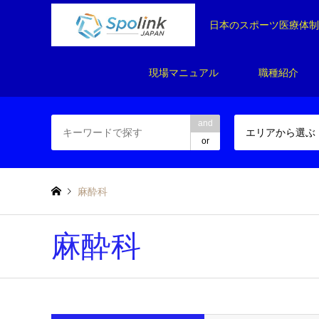
日本のスポーツ医療体
現場マニュアル
職種紹介
and
エリアから選ぶ
or
麻酔科
麻酔科