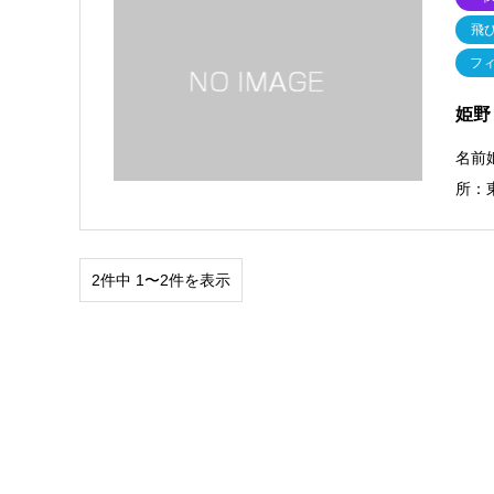
飛
フ
姫野
名前
所：
2件中 1〜2件を表示