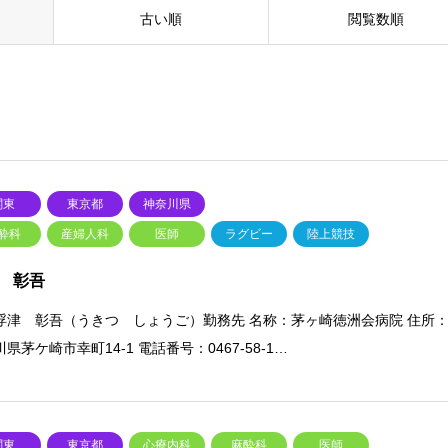
古い順
閲覧数順
関東
東京都
神奈川県
酔科
産婦人科
医師
ラグビー
陸上競技
 彰吾
浮津 彰吾（うきつ しょうご）勤務先 名称：茅ヶ崎徳洲会病院 住所
県茅ケ崎市幸町14-1 電話番号：0467-58-1…
関東
東京都
心療内科
麻酔科
医師