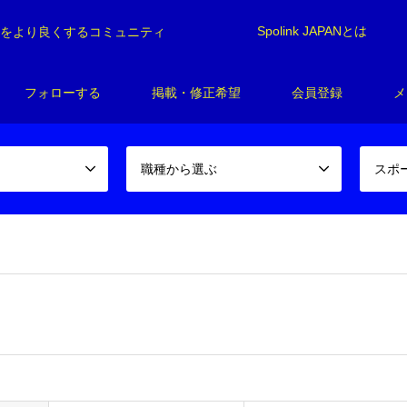
Spolink JAPANとは
制をより良くするコミュニティ
フォローする
掲載・修正希望
会員登録
メ
職種から選ぶ
スポ