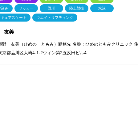
び込み
サッカー
野球
陸上競技
水泳
ィギュアスケート
ウエイトリフティング
 友美
姫野 友美（ひめの ともみ）勤務先 名称：ひめのともみクリニック 
東京都品川区大崎4-1-2ウィン第2五反田ビル4…