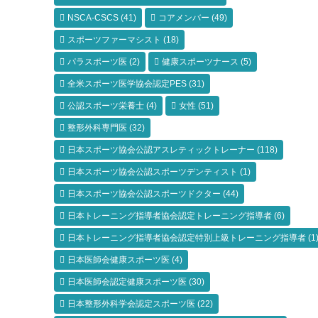
NSCA-CSCS
(41)
コアメンバー
(49)
スポーツファーマシスト
(18)
パラスポーツ医
(2)
健康スポーツナース
(5)
全米スポーツ医学協会認定PES
(31)
公認スポーツ栄養士
(4)
女性
(51)
整形外科専門医
(32)
日本スポーツ協会公認アスレティックトレーナー
(118)
日本スポーツ協会公認スポーツデンティスト
(1)
日本スポーツ協会公認スポーツドクター
(44)
日本トレーニング指導者協会認定トレーニング指導者
(6)
日本トレーニング指導者協会認定特別上級トレーニング指導者
(1
日本医師会健康スポーツ医
(4)
日本医師会認定健康スポーツ医
(30)
日本整形外科学会認定スポーツ医
(22)