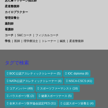
あん摩マッサージ指圧師
柔道整復師
カイロプラクター
管理栄養士
薬剤師
看護師
コーチ
S&Cコーチ
フィジカルコーチ
学生
医師
理学療法士
トレーナー
鍼灸
柔道整復師
タグで検索
BOC公認アスレティックトレーナー
(5)
IOC diploma
(8)
NATA公認アスレティックトレーナー
(4)
NSCA-CSCS
(41)
コアメンバー
(49)
スポーツファーマシスト
(18)
パラスポーツ医
(2)
健康スポーツナース
(5)
全米スポーツ医学協会認定PES
(31)
公認スポーツ栄養士
(4)