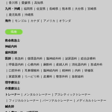
香川県
愛媛県
高知県
九州・沖縄
福岡県
佐賀県
長崎県
熊本県
大分県
宮崎県
鹿児島県
沖縄県
海外
モンゴル
カナダ
アメリカ
オランダ
職種
救命救急士
神経内科
歯科医師
医師
救急科
循環器内科
脳神経外科
泌尿器科
総合診療科
呼吸器内科
心療内科
麻酔科
産婦人科
消化器内科
形成外科
口腔外科
耳鼻咽喉科
脳神経内科
精神科
内科
研修医
家庭医療
リハビリ科
皮膚科
整形外科
放射線科
理学療法士
作業療法士
トレーナー
メンタルトレーナー
アスレティックトレーナー
フィジカルトレーナー
パーソナルトレーナー
メディカルトレーナー
鍼灸師