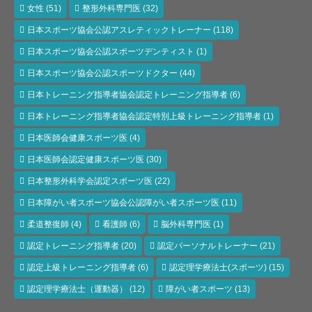
女性
(51)
整形外科専門医
(32)
日本スポーツ協会公認アスレティックトレーナー
(118)
日本スポーツ協会公認スポーツデンティスト
(1)
日本スポーツ協会公認スポーツドクター
(44)
日本トレーニング指導者協会認定トレーニング指導者
(6)
日本トレーニング指導者協会認定特別上級トレーニング指導者
(1)
日本医師会健康スポーツ医
(4)
日本医師会認定健康スポーツ医
(30)
日本整形外科学会認定スポーツ医
(22)
日本障がい者スポーツ協会公認障がい者スポーツ医
(11)
柔道整復師
(4)
看護師
(6)
脳外科専門医
(1)
認定トレーニング指導者
(20)
認定パーソナルトレーナー
(21)
認定上級トレーニング指導者
(6)
認定理学療法士(スポーツ)
(15)
認定理学療法士（運動器）
(12)
障がい者スポーツ
(13)