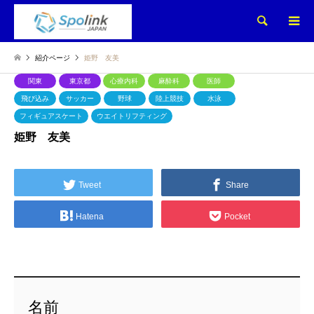
検索
紹介ページ
姫野 友美
関東
東京都
心療内科
麻酔科
医師
飛び込み
サッカー
野球
陸上競技
水泳
フィギュアスケート
ウエイトリフティング
姫野 友美
Tweet
Share
Hatena
Pocket
名前