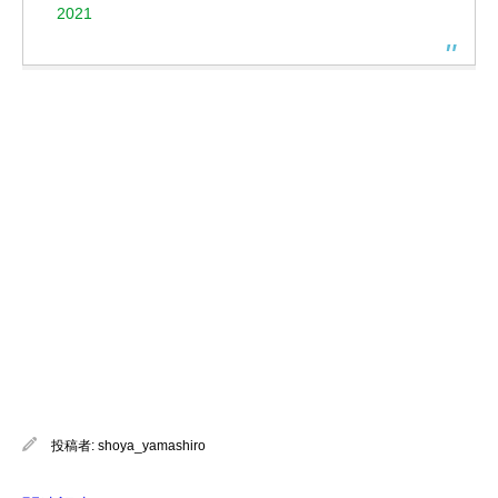
2021
投稿者:
shoya_yamashiro