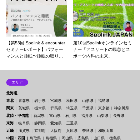
【第53回 Spolink & encounter
第10回Spolinkオンラインセミ
セミナーレポート】パフォー
ナー「アスリートの喘息とス
マンスと睡眠〜睡眠の取り…
ポーツ内科の未来」
エリア
北海道
東北
青森県
岩手県
宮城県
秋田県
山形県
福島県
関東
茨城県
栃木県
群馬県
埼玉県
千葉県
東京都
神奈川県
北陸・甲信越
新潟県
富山県
石川県
福井県
山梨県
長野県
東海
岐阜県
静岡県
愛知県
三重県
近畿
滋賀県
京都府
大阪府
兵庫県
奈良県
和歌山県
中国・四国
鳥取県
島根県
岡山県
広島県
山口県
徳島県