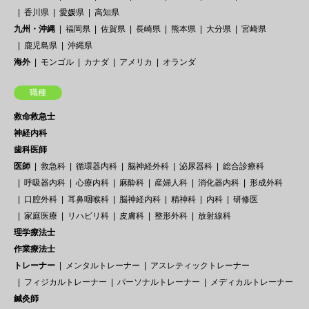
香川県
愛媛県
高知県
九州・沖縄
福岡県
佐賀県
長崎県
熊本県
大分県
宮崎県
鹿児島県
沖縄県
海外
モンゴル
カナダ
アメリカ
オランダ
職種
救命救急士
神経内科
歯科医師
医師
救急科
循環器内科
脳神経外科
泌尿器科
総合診療科
呼吸器内科
心療内科
麻酔科
産婦人科
消化器内科
形成外科
口腔外科
耳鼻咽喉科
脳神経内科
精神科
内科
研修医
家庭医療
リハビリ科
皮膚科
整形外科
放射線科
理学療法士
作業療法士
トレーナー
メンタルトレーナー
アスレティックトレーナー
フィジカルトレーナー
パーソナルトレーナー
メディカルトレーナー
鍼灸師