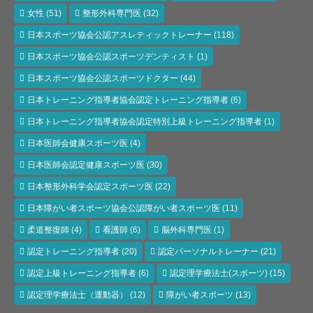
女性
(51)
整形外科専門医
(32)
日本スポーツ協会公認アスレティックトレーナー
(118)
日本スポーツ協会公認スポーツデンティスト
(1)
日本スポーツ協会公認スポーツドクター
(44)
日本トレーニング指導者協会認定トレーニング指導者
(6)
日本トレーニング指導者協会認定特別上級トレーニング指導者
(1)
日本医師会健康スポーツ医
(4)
日本医師会認定健康スポーツ医
(30)
日本整形外科学会認定スポーツ医
(22)
日本障がい者スポーツ協会公認障がい者スポーツ医
(11)
柔道整復師
(4)
看護師
(6)
脳外科専門医
(1)
認定トレーニング指導者
(20)
認定パーソナルトレーナー
(21)
認定上級トレーニング指導者
(6)
認定理学療法士(スポーツ)
(15)
認定理学療法士（運動器）
(12)
障がい者スポーツ
(13)