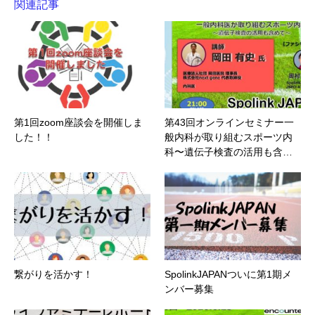
関連記事
第1回zoom座談会を開催しま
第43回オンラインセミナー一
した！！
般内科が取り組むスポーツ内
科〜遺伝子検査の活用も含…
繋がりを活かす！
SpolinkJAPANついに第1期メ
ンバー募集