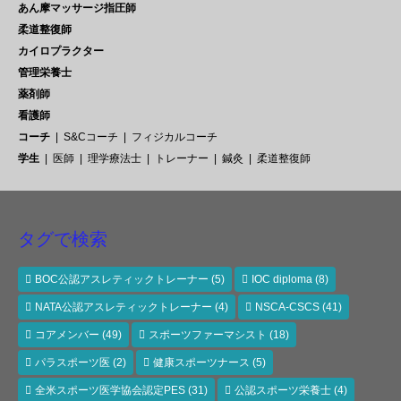
あん摩マッサージ指圧師
柔道整復師
カイロプラクター
管理栄養士
薬剤師
看護師
コーチ
S&Cコーチ
フィジカルコーチ
学生
医師
理学療法士
トレーナー
鍼灸
柔道整復師
タグで検索
BOC公認アスレティックトレーナー
(5)
IOC diploma
(8)
NATA公認アスレティックトレーナー
(4)
NSCA-CSCS
(41)
コアメンバー
(49)
スポーツファーマシスト
(18)
パラスポーツ医
(2)
健康スポーツナース
(5)
全米スポーツ医学協会認定PES
(31)
公認スポーツ栄養士
(4)