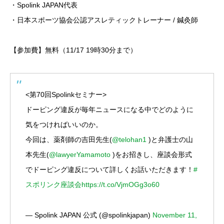
・Spolink JAPAN代表
・日本スポーツ協会公認アスレティックトレーナー / 鍼灸師
【参加費】無料（11/17 19時30分まで）
<第70回Spolinkセミナー>
ドーピング違反が毎年ニュースになる中でどのように
気をつければいいのか。
今回は、薬剤師の吉田先生(
@telohan1
)と弁護士の山
本先生(
@lawyerYamamoto
)をお招きし、座談会形式
でドーピング違反について詳しくお話いただきます！
#
スポリンク座談会
https://t.co/VjmOGg3o60
— Spolink JAPAN 公式 (@spolinkjapan)
November 11,