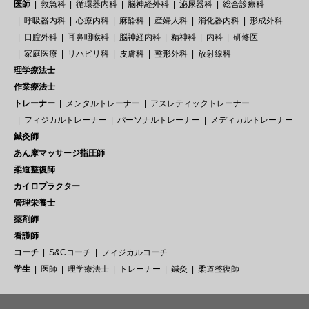
医師
救急科
循環器内科
脳神経外科
泌尿器科
総合診療科
呼吸器内科
心療内科
麻酔科
産婦人科
消化器内科
形成外科
口腔外科
耳鼻咽喉科
脳神経内科
精神科
内科
研修医
家庭医療
リハビリ科
皮膚科
整形外科
放射線科
理学療法士
作業療法士
トレーナー
メンタルトレーナー
アスレティックトレーナー
フィジカルトレーナー
パーソナルトレーナー
メディカルトレーナー
鍼灸師
あん摩マッサージ指圧師
柔道整復師
カイロプラクター
管理栄養士
薬剤師
看護師
コーチ
S&Cコーチ
フィジカルコーチ
学生
医師
理学療法士
トレーナー
鍼灸
柔道整復師