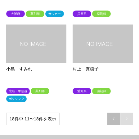
大阪府
薬剤師
サッカー
兵庫県
薬剤師
小島 すみれ
村上 真樹子
北陸・甲信越
薬剤師
愛知県
薬剤師
ボクシング
18件中 11〜18件を表示

