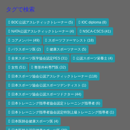
タグで検索
BOC公認アスレティックトレーナー
(5)
IOC diploma
(8)
NATA公認アスレティックトレーナー
(4)
NSCA-CSCS
(41)
コアメンバー
(49)
スポーツファーマシスト
(18)
パラスポーツ医
(2)
健康スポーツナース
(5)
全米スポーツ医学協会認定PES
(31)
公認スポーツ栄養士
(4)
女性
(51)
整形外科専門医
(32)
日本スポーツ協会公認アスレティックトレーナー
(118)
日本スポーツ協会公認スポーツデンティスト
(1)
日本スポーツ協会公認スポーツドクター
(44)
日本トレーニング指導者協会認定トレーニング指導者
(6)
日本トレーニング指導者協会認定特別上級トレーニング指導者
(1)
日本医師会健康スポーツ医
(4)