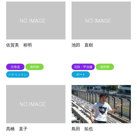
佐賀美 裕明
池田 直樹
北海道
薬剤師
北陸・甲信越
薬剤師
バドミントン
ボート
髙橋 直子
島田 拓也