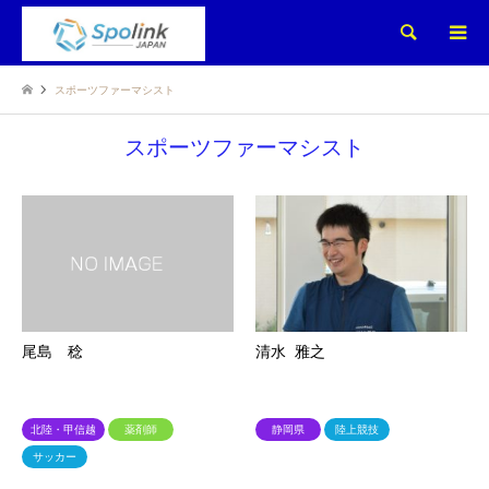
検索
スポーツファーマシスト
スポーツファーマシスト
尾島 稔
清水 雅之
北陸・甲信越
薬剤師
静岡県
陸上競技
サッカー