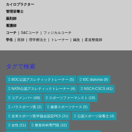
カイロプラクター
管理栄養士
薬剤師
看護師
コーチ
S&Cコーチ
フィジカルコーチ
学生
医師
理学療法士
トレーナー
鍼灸
柔道整復師
タグで検索
BOC公認アスレティックトレーナー
(5)
IOC diploma
(8)
NATA公認アスレティックトレーナー
(4)
NSCA-CSCS
(41)
コアメンバー
(49)
スポーツファーマシスト
(18)
パラスポーツ医
(2)
健康スポーツナース
(5)
全米スポーツ医学協会認定PES
(31)
公認スポーツ栄養士
(4)
女性
(51)
整形外科専門医
(32)