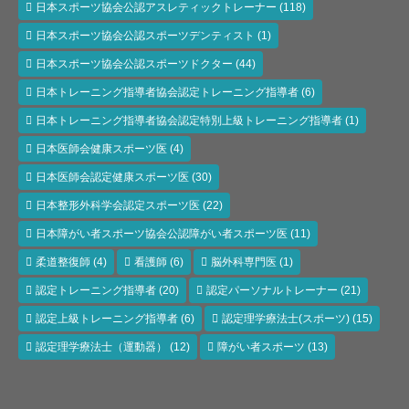
日本スポーツ協会公認アスレティックトレーナー
(118)
日本スポーツ協会公認スポーツデンティスト
(1)
日本スポーツ協会公認スポーツドクター
(44)
日本トレーニング指導者協会認定トレーニング指導者
(6)
日本トレーニング指導者協会認定特別上級トレーニング指導者
(1)
日本医師会健康スポーツ医
(4)
日本医師会認定健康スポーツ医
(30)
日本整形外科学会認定スポーツ医
(22)
日本障がい者スポーツ協会公認障がい者スポーツ医
(11)
柔道整復師
(4)
看護師
(6)
脳外科専門医
(1)
認定トレーニング指導者
(20)
認定パーソナルトレーナー
(21)
認定上級トレーニング指導者
(6)
認定理学療法士(スポーツ)
(15)
認定理学療法士（運動器）
(12)
障がい者スポーツ
(13)