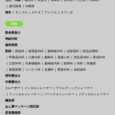
九州・沖縄
福岡県
佐賀県
長崎県
熊本県
大分県
宮崎県
鹿児島県
沖縄県
海外
モンゴル
カナダ
アメリカ
オランダ
職種
救命救急士
神経内科
歯科医師
医師
救急科
循環器内科
脳神経外科
泌尿器科
総合診療科
呼吸器内科
心療内科
麻酔科
産婦人科
消化器内科
形成外科
口腔外科
耳鼻咽喉科
脳神経内科
精神科
内科
研修医
家庭医療
リハビリ科
皮膚科
整形外科
放射線科
理学療法士
作業療法士
トレーナー
メンタルトレーナー
アスレティックトレーナー
フィジカルトレーナー
パーソナルトレーナー
メディカルトレーナー
鍼灸師
あん摩マッサージ指圧師
柔道整復師