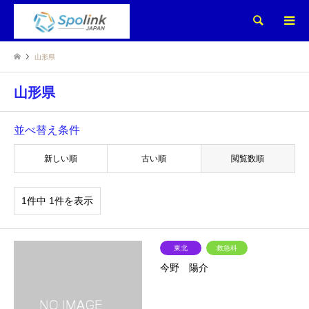
検索
山形県
山形県
並べ替え条件
新しい順
古い順
閲覧数順
1件中 1件を表示
東北
救急科
今野 陽介