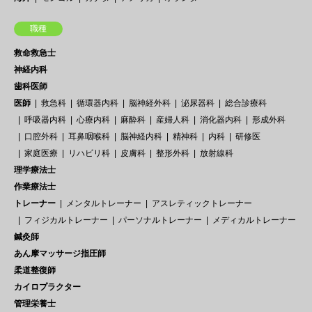
職種
救命救急士
神経内科
歯科医師
医師
救急科
循環器内科
脳神経外科
泌尿器科
総合診療科
呼吸器内科
心療内科
麻酔科
産婦人科
消化器内科
形成外科
口腔外科
耳鼻咽喉科
脳神経内科
精神科
内科
研修医
家庭医療
リハビリ科
皮膚科
整形外科
放射線科
理学療法士
作業療法士
トレーナー
メンタルトレーナー
アスレティックトレーナー
フィジカルトレーナー
パーソナルトレーナー
メディカルトレーナー
鍼灸師
あん摩マッサージ指圧師
柔道整復師
カイロプラクター
管理栄養士