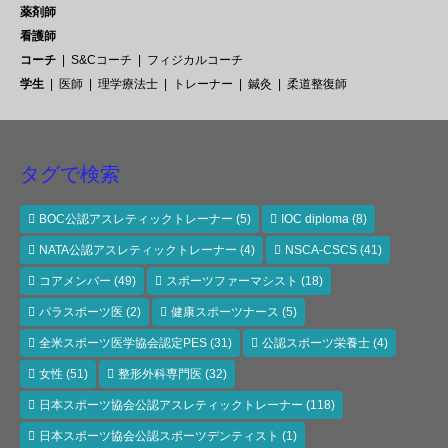
薬剤師
看護師
コーチ
S&Cコーチ
フィジカルコーチ
学生
医師
理学療法士
トレーナー
鍼灸
柔道整復師
タグで検索
BOC公認アスレティックトレーナー
(5)
IOC diploma
(8)
NATA公認アスレティックトレーナー
(4)
NSCA-CSCS
(41)
コアメンバー
(49)
スポーツファーマシスト
(18)
パラスポーツ医
(2)
健康スポーツナース
(5)
全米スポーツ医学協会認定PES
(31)
公認スポーツ栄養士
(4)
女性
(51)
整形外科専門医
(32)
日本スポーツ協会公認アスレティックトレーナー
(118)
日本スポーツ協会公認スポーツデンティスト
(1)