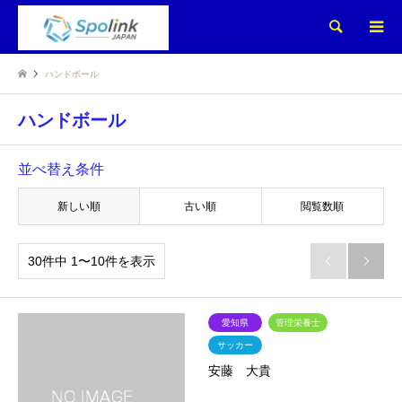
検索
ハンドボール
ハンドボール
並べ替え条件
新しい順
古い順
閲覧数順
30件中 1〜10件を表示


愛知県
管理栄養士
サッカー
安藤 大貴