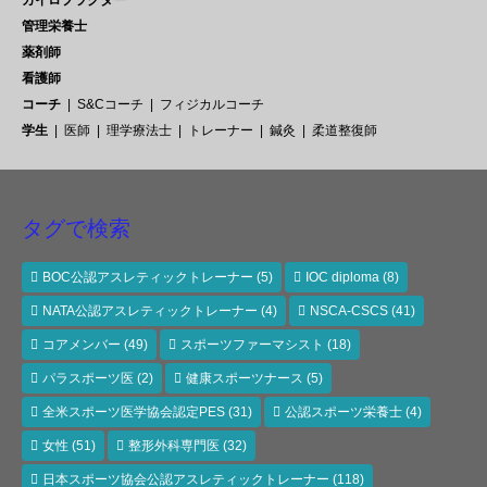
管理栄養士
薬剤師
看護師
コーチ
S&Cコーチ
フィジカルコーチ
学生
医師
理学療法士
トレーナー
鍼灸
柔道整復師
タグで検索
BOC公認アスレティックトレーナー
(5)
IOC diploma
(8)
NATA公認アスレティックトレーナー
(4)
NSCA-CSCS
(41)
コアメンバー
(49)
スポーツファーマシスト
(18)
パラスポーツ医
(2)
健康スポーツナース
(5)
全米スポーツ医学協会認定PES
(31)
公認スポーツ栄養士
(4)
女性
(51)
整形外科専門医
(32)
日本スポーツ協会公認アスレティックトレーナー
(118)