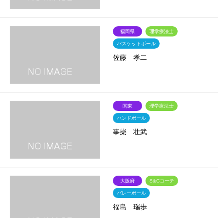
福岡県
理学療法士
バスケットボール
佐藤 孝二
関東
理学療法士
ハンドボール
事柴 壮武
大阪府
S&Cコーチ
バレーボール
福島 瑞歩