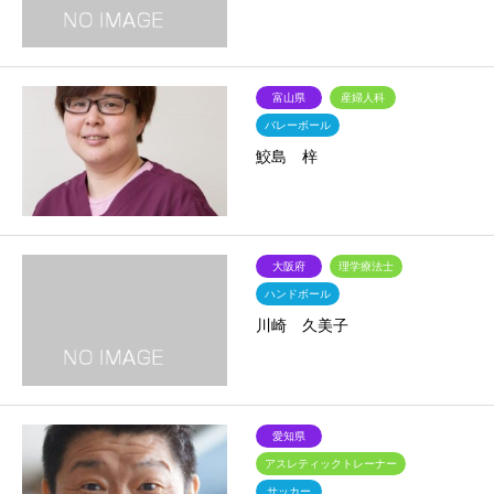
富山県
産婦人科
バレーボール
鮫島 梓
大阪府
理学療法士
ハンドボール
川崎 久美子
愛知県
アスレティックトレーナー
サッカー