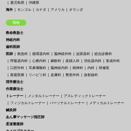
鹿児島県
沖縄県
海外
モンゴル
カナダ
アメリカ
オランダ
職種
救命救急士
神経内科
歯科医師
医師
救急科
循環器内科
脳神経外科
泌尿器科
総合診療科
呼吸器内科
心療内科
麻酔科
産婦人科
消化器内科
形成外科
口腔外科
耳鼻咽喉科
脳神経内科
精神科
内科
研修医
家庭医療
リハビリ科
皮膚科
整形外科
放射線科
理学療法士
作業療法士
トレーナー
メンタルトレーナー
アスレティックトレーナー
フィジカルトレーナー
パーソナルトレーナー
メディカルトレーナー
鍼灸師
あん摩マッサージ指圧師
柔道整復師
カイロプラクター