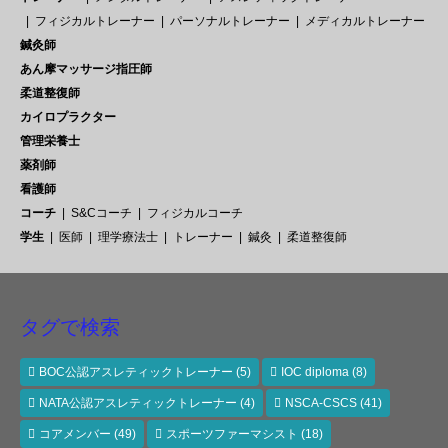
フィジカルトレーナー
パーソナルトレーナー
メディカルトレーナー
鍼灸師
あん摩マッサージ指圧師
柔道整復師
カイロプラクター
管理栄養士
薬剤師
看護師
コーチ
S&Cコーチ
フィジカルコーチ
学生
医師
理学療法士
トレーナー
鍼灸
柔道整復師
タグで検索
BOC公認アスレティックトレーナー
(5)
IOC diploma
(8)
NATA公認アスレティックトレーナー
(4)
NSCA-CSCS
(41)
コアメンバー
(49)
スポーツファーマシスト
(18)