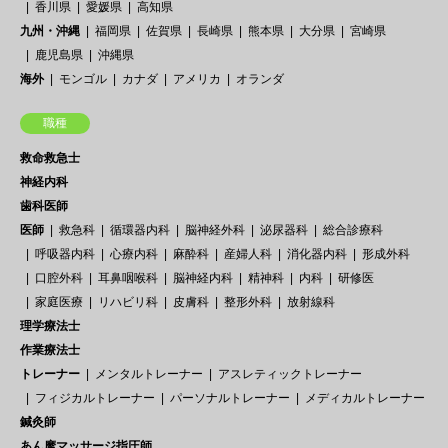
香川県
愛媛県
高知県
九州・沖縄
福岡県
佐賀県
長崎県
熊本県
大分県
宮崎県
鹿児島県
沖縄県
海外
モンゴル
カナダ
アメリカ
オランダ
職種
救命救急士
神経内科
歯科医師
医師
救急科
循環器内科
脳神経外科
泌尿器科
総合診療科
呼吸器内科
心療内科
麻酔科
産婦人科
消化器内科
形成外科
口腔外科
耳鼻咽喉科
脳神経内科
精神科
内科
研修医
家庭医療
リハビリ科
皮膚科
整形外科
放射線科
理学療法士
作業療法士
トレーナー
メンタルトレーナー
アスレティックトレーナー
フィジカルトレーナー
パーソナルトレーナー
メディカルトレーナー
鍼灸師
あん摩マッサージ指圧師