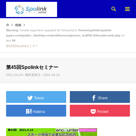
検索
投稿
Warning
: Invalid argument supplied for foreach() in
/home/spolink/spolink-
japan.com/public_html/wp-content/themes/gensen_tcd050-4/breadcrumb.php
on
line
94
第45回Spolinkセミナー
第45回Spolinkセミナー
2021.04.20 / 最終更新日：2021.04.20
Tweet
Share
Hatena
Pocket