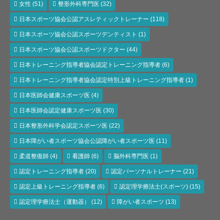
女性
(51)
整形外科専門医
(32)
日本スポーツ協会公認アスレティックトレーナー
(118)
日本スポーツ協会公認スポーツデンティスト
(1)
日本スポーツ協会公認スポーツドクター
(44)
日本トレーニング指導者協会認定トレーニング指導者
(6)
日本トレーニング指導者協会認定特別上級トレーニング指導者
(1)
日本医師会健康スポーツ医
(4)
日本医師会認定健康スポーツ医
(30)
日本整形外科学会認定スポーツ医
(22)
日本障がい者スポーツ協会公認障がい者スポーツ医
(11)
柔道整復師
(4)
看護師
(6)
脳外科専門医
(1)
認定トレーニング指導者
(20)
認定パーソナルトレーナー
(21)
認定上級トレーニング指導者
(6)
認定理学療法士(スポーツ)
(15)
認定理学療法士（運動器）
(12)
障がい者スポーツ
(13)