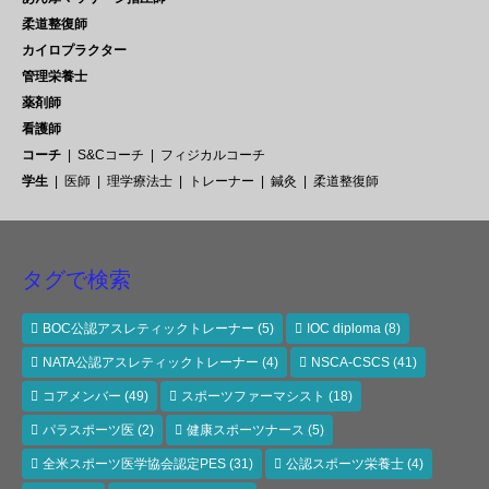
柔道整復師
カイロプラクター
管理栄養士
薬剤師
看護師
コーチ
S&Cコーチ
フィジカルコーチ
学生
医師
理学療法士
トレーナー
鍼灸
柔道整復師
タグで検索
BOC公認アスレティックトレーナー
(5)
IOC diploma
(8)
NATA公認アスレティックトレーナー
(4)
NSCA-CSCS
(41)
コアメンバー
(49)
スポーツファーマシスト
(18)
パラスポーツ医
(2)
健康スポーツナース
(5)
全米スポーツ医学協会認定PES
(31)
公認スポーツ栄養士
(4)