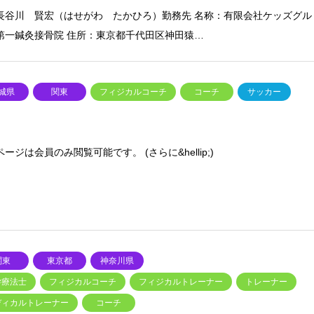
長谷川 賢宏（はせがわ たかひろ）勤務先 名称：有限会社ケッズグル
第一鍼灸接骨院 住所：東京都千代田区神田猿…
城県
関東
フィジカルコーチ
コーチ
サッカー
ージは会員のみ閲覧可能です。 (さらに&hellip;)
関東
東京都
神奈川県
学療法士
フィジカルコーチ
フィジカルトレーナー
トレーナー
ディカルトレーナー
コーチ