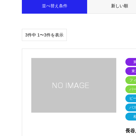
並べ替え条件
新しい順
3件中 1〜3件を表示
東
フ
パ
ビ
バ
長谷