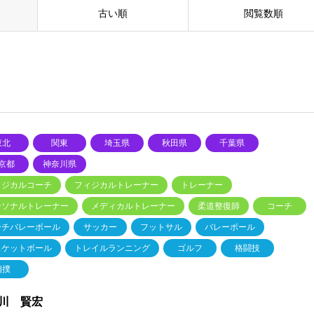
古い順
閲覧数順
東北
関東
埼玉県
秋田県
千葉県
京都
神奈川県
ィジカルコーチ
フィジカルトレーナー
トレーナー
ーソナルトレーナー
メディカルトレーナー
柔道整復師
コーチ
ーチバレーボール
サッカー
フットサル
バレーボール
スケットボール
トレイルランニング
ゴルフ
格闘技
相撲
川 賢宏