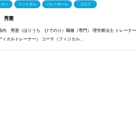
ッカー
フットサル
バレーボール
ゴルフ
 秀憲
堀内 秀憲（ほりうち ひでのり）職種（専門） 理学療法士 トレーナ
ディカルトレーナー） コーチ（フィジカル…