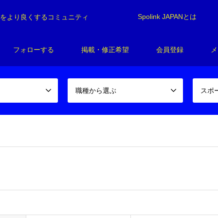
Spolink JAPANとは
制をより良くするコミュニティ
フォローする
掲載・修正希望
会員登録
メ
職種から選ぶ
スポ