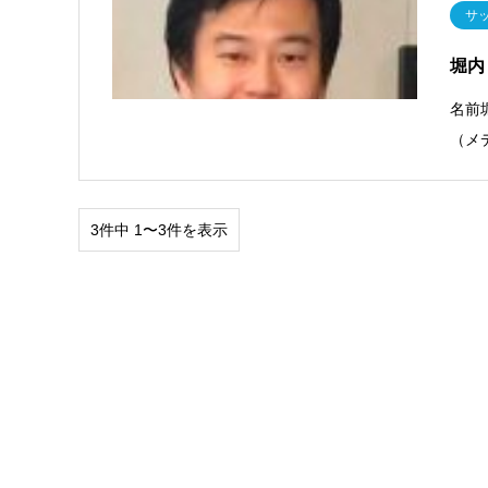
サ
堀内
名前
（メ
3件中 1〜3件を表示