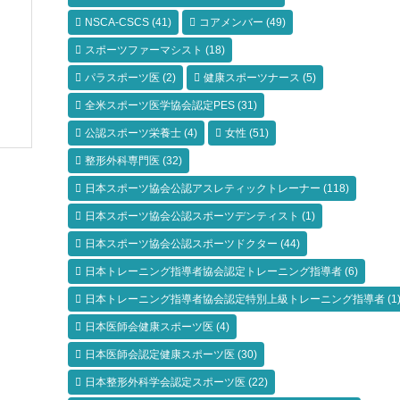
NSCA-CSCS
(41)
コアメンバー
(49)
スポーツファーマシスト
(18)
パラスポーツ医
(2)
健康スポーツナース
(5)
ー
全米スポーツ医学協会認定PES
(31)
公認スポーツ栄養士
(4)
女性
(51)
整形外科専門医
(32)
日本スポーツ協会公認アスレティックトレーナー
(118)
日本スポーツ協会公認スポーツデンティスト
(1)
日本スポーツ協会公認スポーツドクター
(44)
日本トレーニング指導者協会認定トレーニング指導者
(6)
日本トレーニング指導者協会認定特別上級トレーニング指導者
(1
日本医師会健康スポーツ医
(4)
日本医師会認定健康スポーツ医
(30)
日本整形外科学会認定スポーツ医
(22)