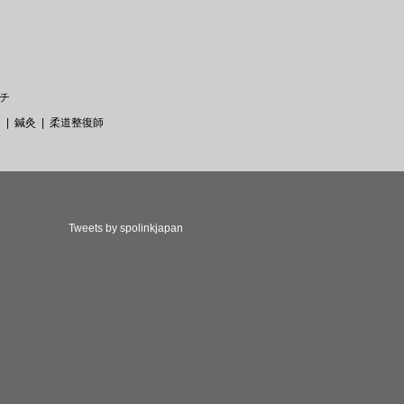
チ
ー
鍼灸
柔道整復師
Tweets by spolinkjapan