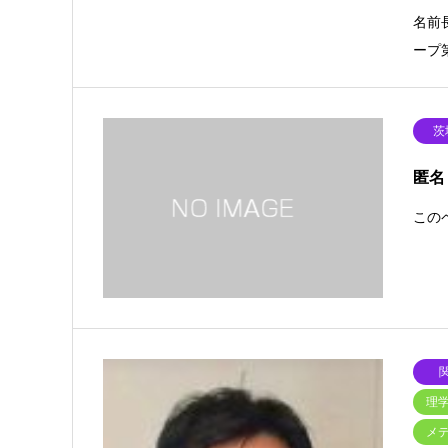
名前
ープ
茨
匿名
このペ
理
メ