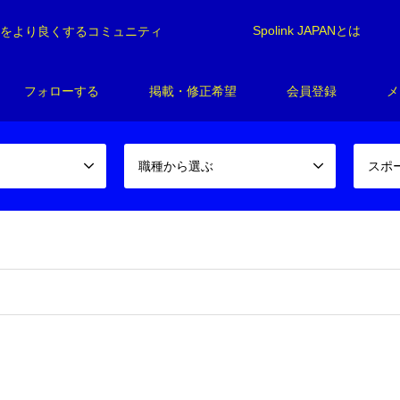
Spolink JAPANとは
制をより良くするコミュニティ
フォローする
掲載・修正希望
会員登録
メ
職種から選ぶ
スポ
！