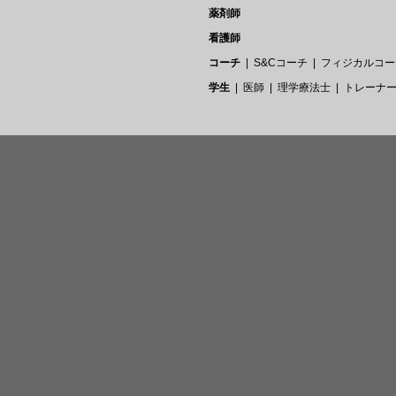
薬剤師
看護師
コーチ
S&Cコーチ
フィジカルコー
学生
医師
理学療法士
トレーナ