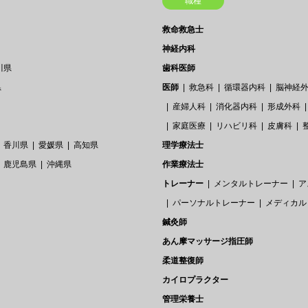
職種
救命救急士
神経内科
川県
歯科医師
県
医師
救急科
循環器内科
脳神経
産婦人科
消化器内科
形成外科
家庭医療
リハビリ科
皮膚科
香川県
愛媛県
高知県
理学療法士
鹿児島県
沖縄県
作業療法士
トレーナー
メンタルトレーナー
ア
パーソナルトレーナー
メディカル
鍼灸師
あん摩マッサージ指圧師
柔道整復師
カイロプラクター
管理栄養士