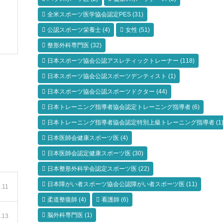
全米スポーツ医学協会認定PES
(31)
公認スポーツ栄養士
(4)
女性
(51)
整形外科専門医
(32)
日本スポーツ協会公認アスレティックトレーナー
(118)
日本スポーツ協会公認スポーツデンティスト
(1)
日本スポーツ協会公認スポーツドクター
(44)
日本トレーニング指導者協会認定トレーニング指導者
(6)
日本トレーニング指導者協会認定特別上級トレーニング指導者
(1
日本医師会健康スポーツ医
(4)
日本医師会認定健康スポーツ医
(30)
日本整形外科学会認定スポーツ医
(22)
日本障がい者スポーツ協会公認障がい者スポーツ医
(11)
.11
柔道整復師
(4)
看護師
(6)
脳外科専門医
(1)
.13