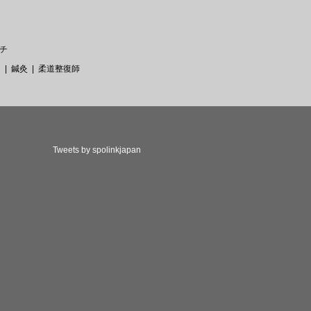
チ
ー
鍼灸
柔道整復師
Tweets by spolinkjapan