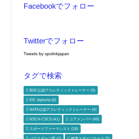
Facebookでフォロー
Twitterでフォロー
Tweets by spolinkjapan
タグで検索
BOC公認アスレティックトレーナー
(5)
IOC diploma
(8)
NATA公認アスレティックトレーナー
(4)
NSCA-CSCS
(41)
コアメンバー
(49)
スポーツファーマシスト
(18)
パラスポーツ医
(2)
健康スポーツナース
(5)