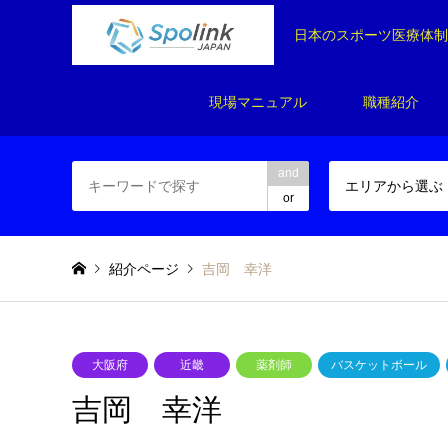
日本のスポーツ医療体
現場マニュアル
職種紹介
and
エリアから選ぶ
or
紹介ページ
吉岡 幸洋
大阪府
近畿
薬剤師
バスケットボール
吉岡 幸洋