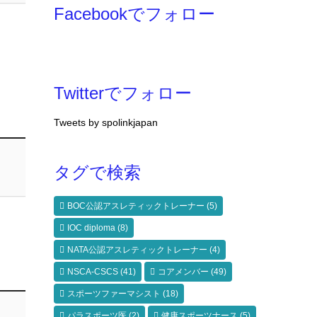
Facebookでフォロー
Twitterでフォロー
Tweets by spolinkjapan
タグで検索
BOC公認アスレティックトレーナー
(5)
IOC diploma
(8)
NATA公認アスレティックトレーナー
(4)
NSCA-CSCS
(41)
コアメンバー
(49)
スポーツファーマシスト
(18)
パラスポーツ医
(2)
健康スポーツナース
(5)