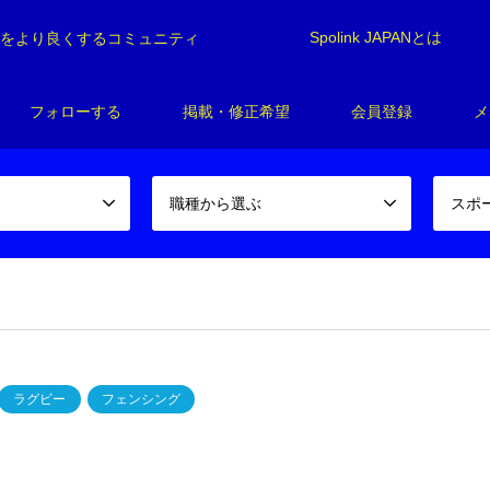
Spolink JAPANとは
制をより良くするコミュニティ
フォローする
掲載・修正希望
会員登録
メ
職種から選ぶ
スポ
ラグビー
フェンシング