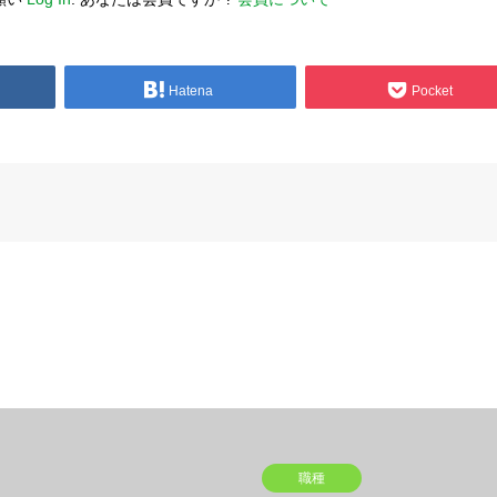
Hatena
Pocket
職種