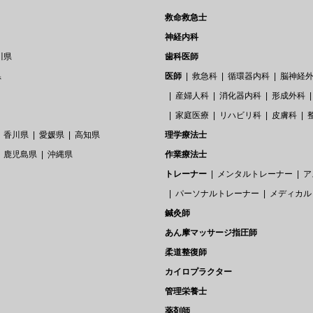
救命救急士
神経内科
川県
歯科医師
県
医師
救急科
循環器内科
脳神経
産婦人科
消化器内科
形成外科
家庭医療
リハビリ科
皮膚科
香川県
愛媛県
高知県
理学療法士
鹿児島県
沖縄県
作業療法士
トレーナー
メンタルトレーナー
ア
パーソナルトレーナー
メディカル
鍼灸師
あん摩マッサージ指圧師
柔道整復師
カイロプラクター
管理栄養士
薬剤師