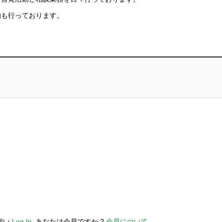
動も行っております。
願い
Log In
. あなたは会員ですか ?
会員について