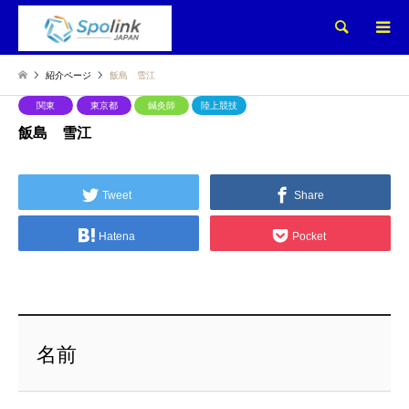
検索
紹介ページ
飯島 雪江
関東
東京都
鍼灸師
陸上競技
飯島 雪江
Tweet
Share
Hatena
Pocket
名前