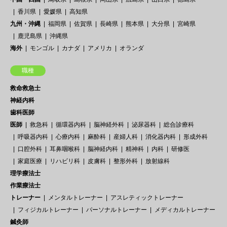
香川県
愛媛県
高知県
九州・沖縄
福岡県
佐賀県
長崎県
熊本県
大分県
宮崎県
鹿児島県
沖縄県
海外
モンゴル
カナダ
アメリカ
オランダ
職種
救命救急士
神経内科
歯科医師
医師
救急科
循環器内科
脳神経外科
泌尿器科
総合診療科
呼吸器内科
心療内科
麻酔科
産婦人科
消化器内科
形成外科
口腔外科
耳鼻咽喉科
脳神経内科
精神科
内科
研修医
家庭医療
リハビリ科
皮膚科
整形外科
放射線科
理学療法士
作業療法士
トレーナー
メンタルトレーナー
アスレティックトレーナー
フィジカルトレーナー
パーソナルトレーナー
メディカルトレーナー
鍼灸師