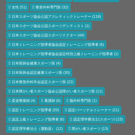
女性
(51)
整形外科専門医
(32)
日本スポーツ協会公認アスレティックトレーナー
(118)
日本スポーツ協会公認スポーツデンティスト
(1)
日本スポーツ協会公認スポーツドクター
(44)
日本トレーニング指導者協会認定トレーニング指導者
(6)
日本トレーニング指導者協会認定特別上級トレーニング指導者
(1)
日本医師会健康スポーツ医
(4)
日本医師会認定健康スポーツ医
(30)
日本整形外科学会認定スポーツ医
(22)
日本障がい者スポーツ協会公認障がい者スポーツ医
(11)
柔道整復師
(4)
看護師
(6)
脳外科専門医
(1)
認定トレーニング指導者
(20)
認定パーソナルトレーナー
(21)
認定上級トレーニング指導者
(6)
認定理学療法士(スポーツ)
(15)
認定理学療法士（運動器）
(12)
障がい者スポーツ
(13)