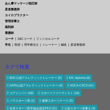
あん摩マッサージ指圧師
柔道整復師
カイロプラクター
管理栄養士
薬剤師
看護師
コーチ
S&Cコーチ
フィジカルコーチ
学生
医師
理学療法士
トレーナー
鍼灸
柔道整復師
タグで検索
BOC公認アスレティックトレーナー
(5)
IOC diploma
(8)
NATA公認アスレティックトレーナー
(4)
NSCA-CSCS
(41)
コアメンバー
(49)
スポーツファーマシスト
(18)
パラスポーツ医
(2)
健康スポーツナース
(5)
全米スポーツ医学協会認定PES
(31)
公認スポーツ栄養士
(4)