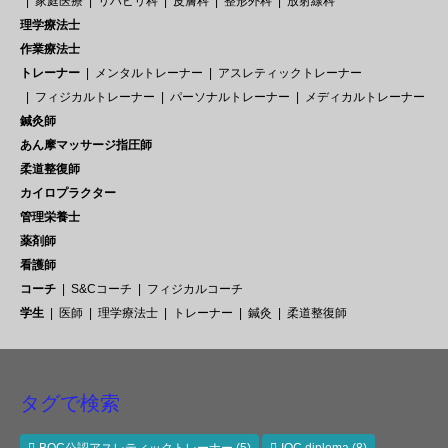
家庭医療
リハビリ科
皮膚科
整形外科
放射線科
理学療法士
作業療法士
トレーナー
メンタルトレーナー
アスレティックトレーナー
フィジカルトレーナー
パーソナルトレーナー
メディカルトレーナー
鍼灸師
あん摩マッサージ指圧師
柔道整復師
カイロプラクター
管理栄養士
薬剤師
看護師
コーチ
S&Cコーチ
フィジカルコーチ
学生
医師
理学療法士
トレーナー
鍼灸
柔道整復師
タグで検索
BOC公認アスレティックトレーナー
(5)
IOC diploma
(8)