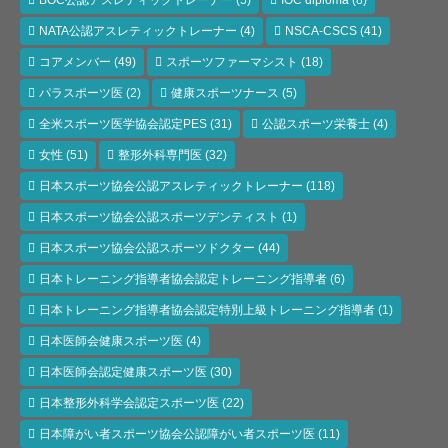
NATA公認アスレティックトレーナー
(4)
NSCA-CSCS
(41)
コアメンバー
(49)
スポーツファーマシスト
(18)
パラスポーツ医
(2)
健康スポーツナース
(5)
全米スポーツ医学協会認定PES
(31)
公認スポーツ栄養士
(4)
女性
(51)
整形外科専門医
(32)
日本スポーツ協会公認アスレティックトレーナー
(118)
日本スポーツ協会公認スポーツデンティスト
(1)
日本スポーツ協会公認スポーツドクター
(44)
日本トレーニング指導者協会認定トレーニング指導者
(6)
日本トレーニング指導者協会認定特別上級トレーニング指導者
(1)
日本医師会健康スポーツ医
(4)
日本医師会認定健康スポーツ医
(30)
日本整形外科学会認定スポーツ医
(22)
日本障がい者スポーツ協会公認障がい者スポーツ医
(11)