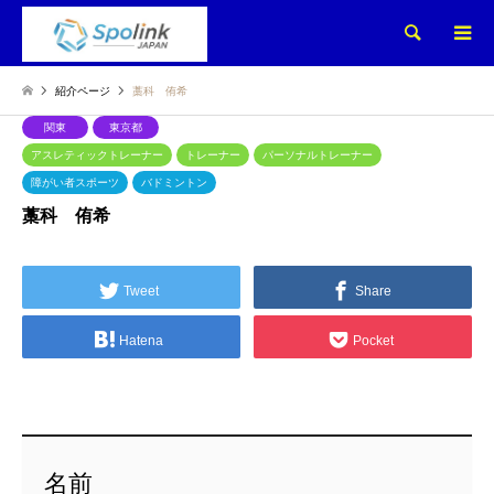
検索
紹介ページ
藁科 侑希
関東
東京都
アスレティックトレーナー
トレーナー
パーソナルトレーナー
障がい者スポーツ
バドミントン
藁科 侑希
Tweet
Share
Hatena
Pocket
名前