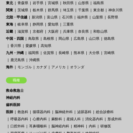
東北
青森県
岩手県
宮城県
秋田県
山形県
福島県
関東
茨城県
栃木県
群馬県
埼玉県
千葉県
東京都
神奈川県
北陸・甲信越
新潟県
富山県
石川県
福井県
山梨県
長野県
東海
岐阜県
静岡県
愛知県
三重県
近畿
滋賀県
京都府
大阪府
兵庫県
奈良県
和歌山県
中国・四国
鳥取県
島根県
岡山県
広島県
山口県
徳島県
香川県
愛媛県
高知県
九州・沖縄
福岡県
佐賀県
長崎県
熊本県
大分県
宮崎県
鹿児島県
沖縄県
海外
モンゴル
カナダ
アメリカ
オランダ
職種
救命救急士
神経内科
歯科医師
医師
救急科
循環器内科
脳神経外科
泌尿器科
総合診療科
呼吸器内科
心療内科
麻酔科
産婦人科
消化器内科
形成外科
口腔外科
耳鼻咽喉科
脳神経内科
精神科
内科
研修医