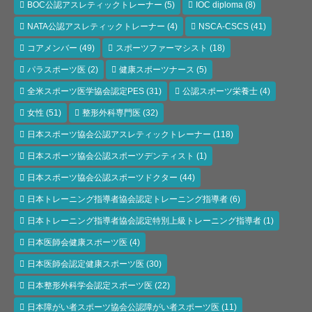
BOC公認アスレティックトレーナー
(5)
IOC diploma
(8)
NATA公認アスレティックトレーナー
(4)
NSCA-CSCS
(41)
コアメンバー
(49)
スポーツファーマシスト
(18)
パラスポーツ医
(2)
健康スポーツナース
(5)
全米スポーツ医学協会認定PES
(31)
公認スポーツ栄養士
(4)
女性
(51)
整形外科専門医
(32)
日本スポーツ協会公認アスレティックトレーナー
(118)
日本スポーツ協会公認スポーツデンティスト
(1)
日本スポーツ協会公認スポーツドクター
(44)
日本トレーニング指導者協会認定トレーニング指導者
(6)
日本トレーニング指導者協会認定特別上級トレーニング指導者
(1)
日本医師会健康スポーツ医
(4)
日本医師会認定健康スポーツ医
(30)
日本整形外科学会認定スポーツ医
(22)
日本障がい者スポーツ協会公認障がい者スポーツ医
(11)