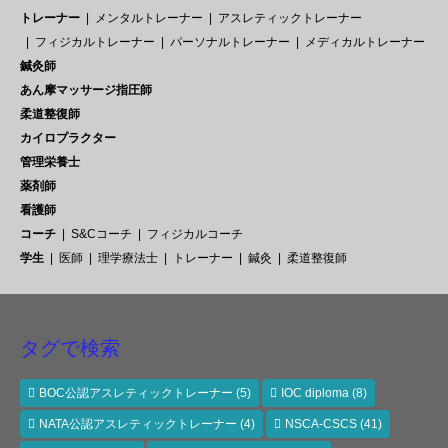
トレーナー
メンタルトレーナー
アスレティックトレーナー
フィジカルトレーナー
パーソナルトレーナー
メディカルトレーナー
鍼灸師
あん摩マッサージ指圧師
柔道整復師
カイロプラクター
管理栄養士
薬剤師
看護師
コーチ
S&Cコーチ
フィジカルコーチ
学生
医師
理学療法士
トレーナー
鍼灸
柔道整復師
タグで検索
BOC公認アスレティックトレーナー
(5)
IOC diploma
(8)
NATA公認アスレティックトレーナー
(4)
NSCA-CSCS
(41)