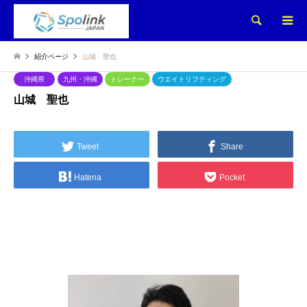
検索
紹介ページ
山城 聖也
沖縄県
九州・沖縄
トレーナー
ウエイトリフティング
山城 聖也
Tweet
Share
Hatena
Pocket