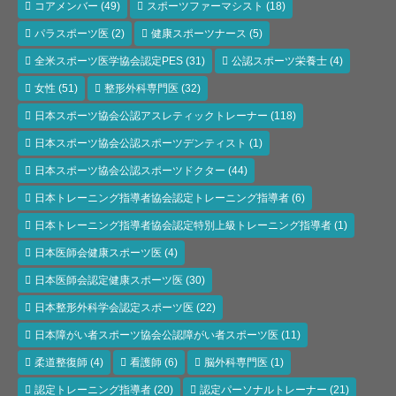
コアメンバー
(49)
スポーツファーマシスト
(18)
パラスポーツ医
(2)
健康スポーツナース
(5)
全米スポーツ医学協会認定PES
(31)
公認スポーツ栄養士
(4)
女性
(51)
整形外科専門医
(32)
日本スポーツ協会公認アスレティックトレーナー
(118)
日本スポーツ協会公認スポーツデンティスト
(1)
日本スポーツ協会公認スポーツドクター
(44)
日本トレーニング指導者協会認定トレーニング指導者
(6)
日本トレーニング指導者協会認定特別上級トレーニング指導者
(1)
日本医師会健康スポーツ医
(4)
日本医師会認定健康スポーツ医
(30)
日本整形外科学会認定スポーツ医
(22)
日本障がい者スポーツ協会公認障がい者スポーツ医
(11)
柔道整復師
(4)
看護師
(6)
脳外科専門医
(1)
認定トレーニング指導者
(20)
認定パーソナルトレーナー
(21)