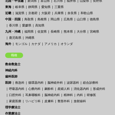
北陸・甲信越
新潟県
富山県
石川県
福井県
山梨県
長野県
東海
岐阜県
静岡県
愛知県
三重県
近畿
滋賀県
京都府
大阪府
兵庫県
奈良県
和歌山県
中国・四国
鳥取県
島根県
岡山県
広島県
山口県
徳島県
香川県
愛媛県
高知県
九州・沖縄
福岡県
佐賀県
長崎県
熊本県
大分県
宮崎県
鹿児島県
沖縄県
海外
モンゴル
カナダ
アメリカ
オランダ
職種
救命救急士
神経内科
歯科医師
医師
救急科
循環器内科
脳神経外科
泌尿器科
総合診療科
呼吸器内科
心療内科
麻酔科
産婦人科
消化器内科
形成外科
口腔外科
耳鼻咽喉科
脳神経内科
精神科
内科
研修医
家庭医療
リハビリ科
皮膚科
整形外科
放射線科
理学療法士
作業療法士