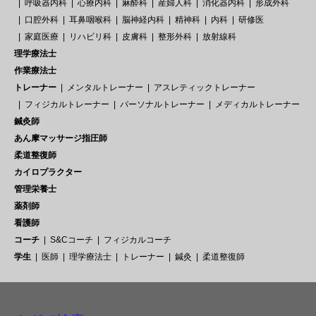
呼吸器内科
心療内科
麻酔科
産婦人科
消化器内科
形成外科
口腔外科
耳鼻咽喉科
脳神経内科
精神科
内科
研修医
家庭医療
リハビリ科
皮膚科
整形外科
放射線科
理学療法士
作業療法士
トレーナー
メンタルトレーナー
アスレティックトレーナー
フィジカルトレーナー
パーソナルトレーナー
メディカルトレーナー
鍼灸師
あん摩マッサージ指圧師
柔道整復師
カイロプラクター
管理栄養士
薬剤師
看護師
コーチ
S&Cコーチ
フィジカルコーチ
学生
医師
理学療法士
トレーナー
鍼灸
柔道整復師