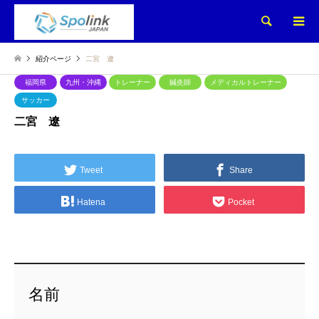
検索
紹介ページ
二宮 遼
福岡県
九州・沖縄
トレーナー
鍼灸師
メディカルトレーナー
サッカー
二宮 遼
Tweet
Share
Hatena
Pocket
名前