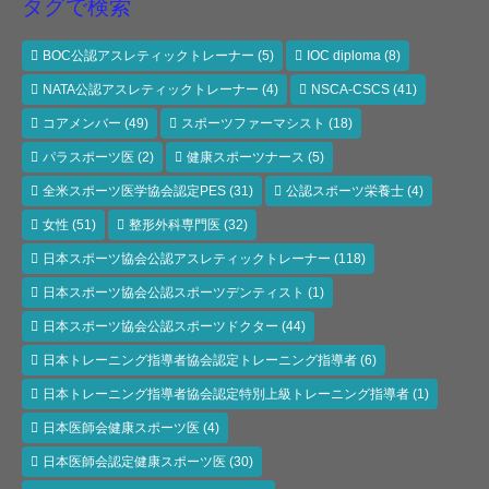
タグで検索
BOC公認アスレティックトレーナー
(5)
IOC diploma
(8)
NATA公認アスレティックトレーナー
(4)
NSCA-CSCS
(41)
コアメンバー
(49)
スポーツファーマシスト
(18)
パラスポーツ医
(2)
健康スポーツナース
(5)
全米スポーツ医学協会認定PES
(31)
公認スポーツ栄養士
(4)
女性
(51)
整形外科専門医
(32)
日本スポーツ協会公認アスレティックトレーナー
(118)
日本スポーツ協会公認スポーツデンティスト
(1)
日本スポーツ協会公認スポーツドクター
(44)
日本トレーニング指導者協会認定トレーニング指導者
(6)
日本トレーニング指導者協会認定特別上級トレーニング指導者
(1)
日本医師会健康スポーツ医
(4)
日本医師会認定健康スポーツ医
(30)