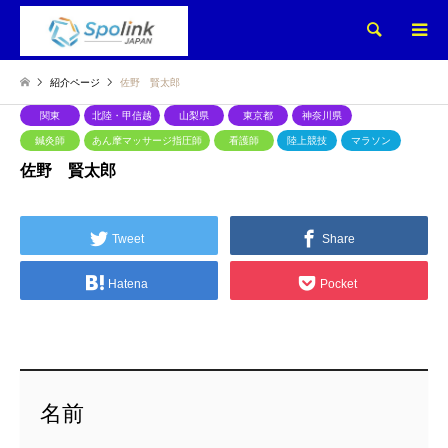
検索
紹介ページ
佐野 賢太郎
関東
北陸・甲信越
山梨県
東京都
神奈川県
鍼灸師
あん摩マッサージ指圧師
看護師
陸上競技
マラソン
佐野 賢太郎
Tweet
Share
Hatena
Pocket
名前