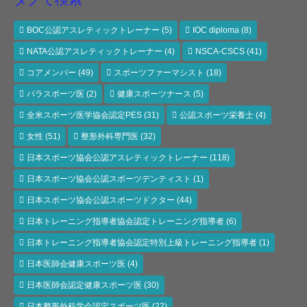
BOC公認アスレティックトレーナー
(5)
IOC diploma
(8)
NATA公認アスレティックトレーナー
(4)
NSCA-CSCS
(41)
コアメンバー
(49)
スポーツファーマシスト
(18)
パラスポーツ医
(2)
健康スポーツナース
(5)
全米スポーツ医学協会認定PES
(31)
公認スポーツ栄養士
(4)
女性
(51)
整形外科専門医
(32)
日本スポーツ協会公認アスレティックトレーナー
(118)
日本スポーツ協会公認スポーツデンティスト
(1)
日本スポーツ協会公認スポーツドクター
(44)
日本トレーニング指導者協会認定トレーニング指導者
(6)
日本トレーニング指導者協会認定特別上級トレーニング指導者
(1)
日本医師会健康スポーツ医
(4)
日本医師会認定健康スポーツ医
(30)
日本整形外科学会認定スポーツ医
(22)