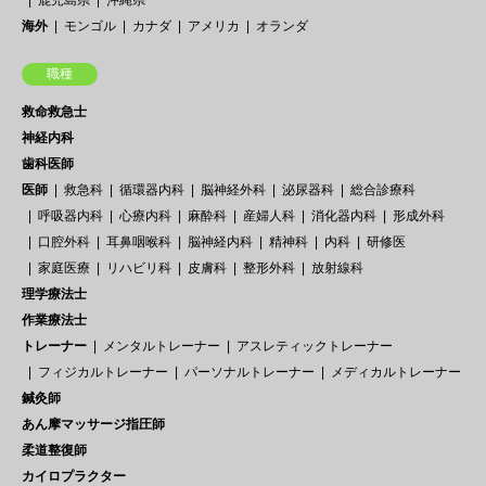
海外
モンゴル
カナダ
アメリカ
オランダ
職種
救命救急士
神経内科
歯科医師
医師
救急科
循環器内科
脳神経外科
泌尿器科
総合診療科
呼吸器内科
心療内科
麻酔科
産婦人科
消化器内科
形成外科
口腔外科
耳鼻咽喉科
脳神経内科
精神科
内科
研修医
家庭医療
リハビリ科
皮膚科
整形外科
放射線科
理学療法士
作業療法士
トレーナー
メンタルトレーナー
アスレティックトレーナー
フィジカルトレーナー
パーソナルトレーナー
メディカルトレーナー
鍼灸師
あん摩マッサージ指圧師
柔道整復師
カイロプラクター