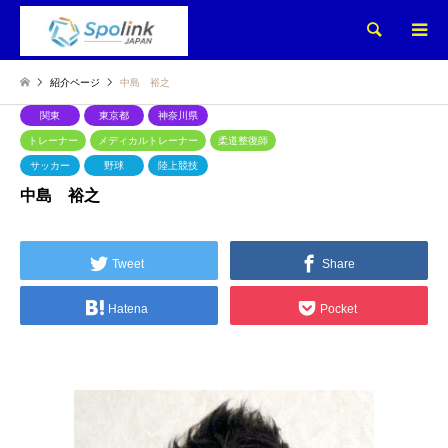
検索
紹介ページ
中島 裕之
関東
東京都
神奈川県
トレーナー
メディカルトレーナー
柔道整復師
サッカー
野球
陸上競技
中島 裕之
Tweet
Share
Hatena
Pocket