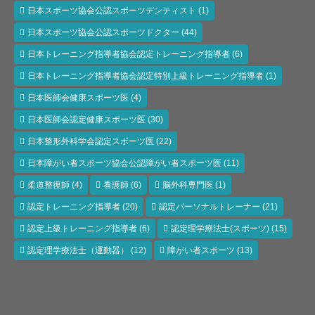
日本スポーツ協会公認スポーツデンティスト
(1)
日本スポーツ協会公認スポーツドクター
(44)
日本トレーニング指導者協会認定トレーニング指導者
(6)
日本トレーニング指導者協会認定特別上級トレーニング指導者
(1)
日本医師会健康スポーツ医
(4)
日本医師会認定健康スポーツ医
(30)
日本整形外科学会認定スポーツ医
(22)
日本障がい者スポーツ協会公認障がい者スポーツ医
(11)
柔道整復師
(4)
看護師
(6)
脳外科専門医
(1)
認定トレーニング指導者
(20)
認定パーソナルトレーナー
(21)
認定上級トレーニング指導者
(6)
認定理学療法士(スポーツ)
(15)
認定理学療法士（運動器）
(12)
障がい者スポーツ
(13)