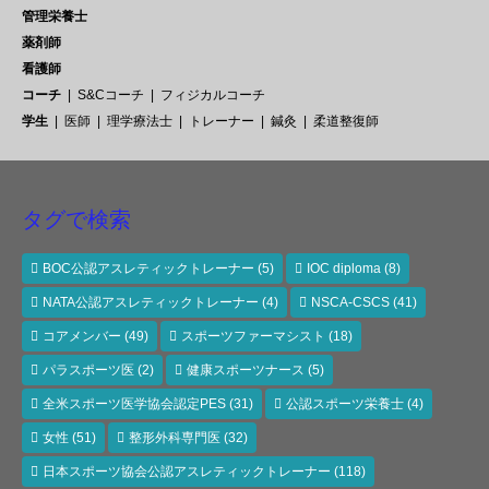
管理栄養士
薬剤師
看護師
コーチ
S&Cコーチ
フィジカルコーチ
学生
医師
理学療法士
トレーナー
鍼灸
柔道整復師
タグで検索
BOC公認アスレティックトレーナー
(5)
IOC diploma
(8)
NATA公認アスレティックトレーナー
(4)
NSCA-CSCS
(41)
コアメンバー
(49)
スポーツファーマシスト
(18)
パラスポーツ医
(2)
健康スポーツナース
(5)
全米スポーツ医学協会認定PES
(31)
公認スポーツ栄養士
(4)
女性
(51)
整形外科専門医
(32)
日本スポーツ協会公認アスレティックトレーナー
(118)