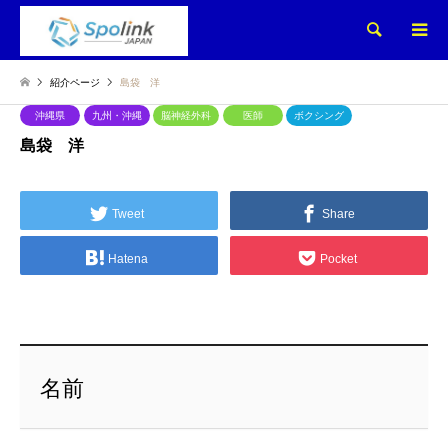
検索
紹介ページ
島袋 洋
沖縄県
九州・沖縄
脳神経外科
医師
ボクシング
島袋 洋
Tweet
Share
Hatena
Pocket
名前