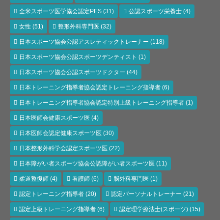
全米スポーツ医学協会認定PES
(31)
公認スポーツ栄養士
(4)
女性
(51)
整形外科専門医
(32)
日本スポーツ協会公認アスレティックトレーナー
(118)
日本スポーツ協会公認スポーツデンティスト
(1)
日本スポーツ協会公認スポーツドクター
(44)
日本トレーニング指導者協会認定トレーニング指導者
(6)
日本トレーニング指導者協会認定特別上級トレーニング指導者
(1)
日本医師会健康スポーツ医
(4)
日本医師会認定健康スポーツ医
(30)
日本整形外科学会認定スポーツ医
(22)
日本障がい者スポーツ協会公認障がい者スポーツ医
(11)
柔道整復師
(4)
看護師
(6)
脳外科専門医
(1)
認定トレーニング指導者
(20)
認定パーソナルトレーナー
(21)
認定上級トレーニング指導者
(6)
認定理学療法士(スポーツ)
(15)