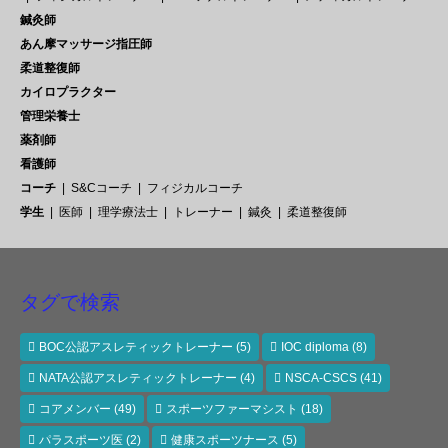
鍼灸師
あん摩マッサージ指圧師
柔道整復師
カイロプラクター
管理栄養士
薬剤師
看護師
コーチ
S&Cコーチ
フィジカルコーチ
学生
医師
理学療法士
トレーナー
鍼灸
柔道整復師
タグで検索
BOC公認アスレティックトレーナー
(5)
IOC diploma
(8)
NATA公認アスレティックトレーナー
(4)
NSCA-CSCS
(41)
コアメンバー
(49)
スポーツファーマシスト
(18)
パラスポーツ医
(2)
健康スポーツナース
(5)