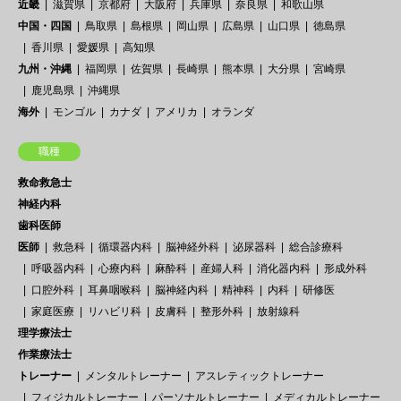
近畿
滋賀県
京都府
大阪府
兵庫県
奈良県
和歌山県
中国・四国
鳥取県
島根県
岡山県
広島県
山口県
徳島県
香川県
愛媛県
高知県
九州・沖縄
福岡県
佐賀県
長崎県
熊本県
大分県
宮崎県
鹿児島県
沖縄県
海外
モンゴル
カナダ
アメリカ
オランダ
職種
救命救急士
神経内科
歯科医師
医師
救急科
循環器内科
脳神経外科
泌尿器科
総合診療科
呼吸器内科
心療内科
麻酔科
産婦人科
消化器内科
形成外科
口腔外科
耳鼻咽喉科
脳神経内科
精神科
内科
研修医
家庭医療
リハビリ科
皮膚科
整形外科
放射線科
理学療法士
作業療法士
トレーナー
メンタルトレーナー
アスレティックトレーナー
フィジカルトレーナー
パーソナルトレーナー
メディカルトレーナー