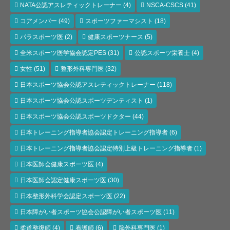
NATA公認アスレティックトレーナー
(4)
NSCA-CSCS
(41)
コアメンバー
(49)
スポーツファーマシスト
(18)
パラスポーツ医
(2)
健康スポーツナース
(5)
全米スポーツ医学協会認定PES
(31)
公認スポーツ栄養士
(4)
女性
(51)
整形外科専門医
(32)
日本スポーツ協会公認アスレティックトレーナー
(118)
日本スポーツ協会公認スポーツデンティスト
(1)
日本スポーツ協会公認スポーツドクター
(44)
日本トレーニング指導者協会認定トレーニング指導者
(6)
日本トレーニング指導者協会認定特別上級トレーニング指導者
(1)
日本医師会健康スポーツ医
(4)
日本医師会認定健康スポーツ医
(30)
日本整形外科学会認定スポーツ医
(22)
日本障がい者スポーツ協会公認障がい者スポーツ医
(11)
柔道整復師
(4)
看護師
(6)
脳外科専門医
(1)