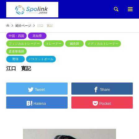
検索
紹介ページ
江口 寛記
中国・四国
高知県
フィジカルトレーナー
トレーナー
鍼灸師
メディカルトレーナー
柔道整復師
野球
バスケットボール
江口 寛記
Tweet
Share
Hatena
Pocket