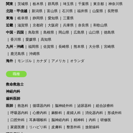
関東
茨城県
栃木県
群馬県
埼玉県
千葉県
東京都
神奈川県
北陸・甲信越
新潟県
富山県
石川県
福井県
山梨県
長野県
東海
岐阜県
静岡県
愛知県
三重県
近畿
滋賀県
京都府
大阪府
兵庫県
奈良県
和歌山県
中国・四国
鳥取県
島根県
岡山県
広島県
山口県
徳島県
香川県
愛媛県
高知県
九州・沖縄
福岡県
佐賀県
長崎県
熊本県
大分県
宮崎県
鹿児島県
沖縄県
海外
モンゴル
カナダ
アメリカ
オランダ
職種
救命救急士
神経内科
歯科医師
医師
救急科
循環器内科
脳神経外科
泌尿器科
総合診療科
呼吸器内科
心療内科
麻酔科
産婦人科
消化器内科
形成外科
口腔外科
耳鼻咽喉科
脳神経内科
精神科
内科
研修医
家庭医療
リハビリ科
皮膚科
整形外科
放射線科