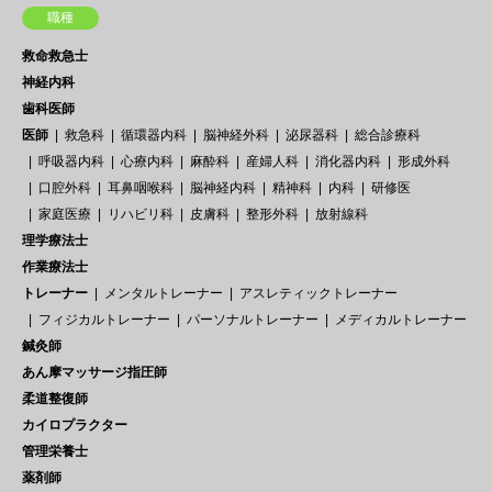
職種
救命救急士
神経内科
歯科医師
医師
救急科
循環器内科
脳神経外科
泌尿器科
総合診療科
呼吸器内科
心療内科
麻酔科
産婦人科
消化器内科
形成外科
口腔外科
耳鼻咽喉科
脳神経内科
精神科
内科
研修医
家庭医療
リハビリ科
皮膚科
整形外科
放射線科
理学療法士
作業療法士
トレーナー
メンタルトレーナー
アスレティックトレーナー
フィジカルトレーナー
パーソナルトレーナー
メディカルトレーナー
鍼灸師
あん摩マッサージ指圧師
柔道整復師
カイロプラクター
管理栄養士
薬剤師