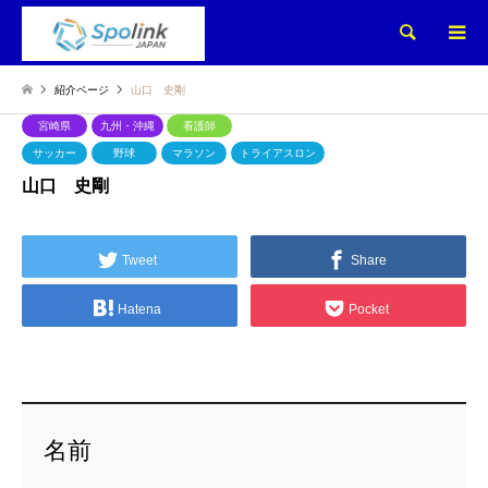
検索
紹介ページ
山口 史剛
宮崎県
九州・沖縄
看護師
サッカー
野球
マラソン
トライアスロン
山口 史剛
Tweet
Share
Hatena
Pocket
名前