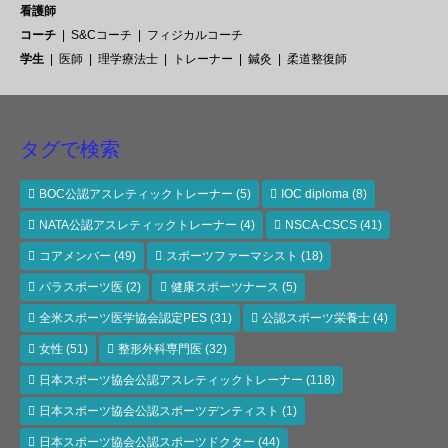
看護師
コーチ
S&Cコーチ
フィジカルコーチ
学生
医師
理学療法士
トレーナー
鍼灸
柔道整復師
タグで検索
BOC公認アスレティックトレーナー
(5)
IOC diploma
(8)
NATA公認アスレティックトレーナー
(4)
NSCA-CSCS
(41)
コアメンバー
(49)
スポーツファーマシスト
(18)
パラスポーツ医
(2)
健康スポーツナース
(5)
全米スポーツ医学協会認定PES
(31)
公認スポーツ栄養士
(4)
女性
(51)
整形外科専門医
(32)
日本スポーツ協会公認アスレティックトレーナー
(118)
日本スポーツ協会公認スポーツデンティスト
(1)
日本スポーツ協会公認スポーツドクター
(44)