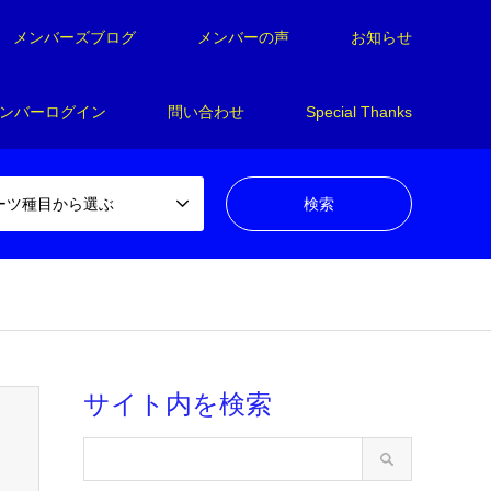
メンバーズブログ
メンバーの声
お知らせ
ンバーログイン
問い合わせ
Special Thanks
ーツ種目から選ぶ
en_tcd050-4/breadcrumb.php
on line
94
サイト内を検索