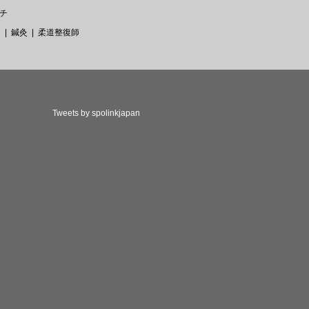
チ
ー
鍼灸
柔道整復師
Tweets by spolinkjapan