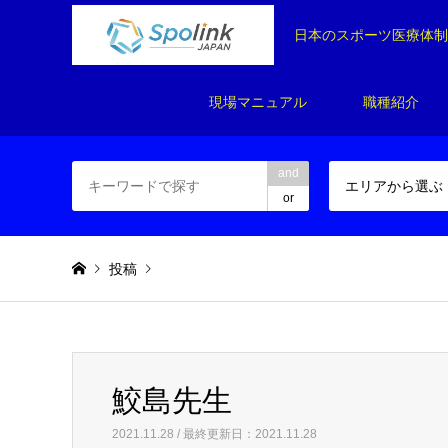
日本のスポーツ医療体
現場マニュアル
職種紹介
and
エリアから選ぶ
or
投稿
Warning
: Invalid argument supplied for foreach() in
/home/
鮫島先生
鮫島先生
2021.11.28 / 最終更新日：2021.11.28