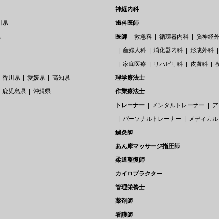
神経内科
川県
歯科医師
県
医師
救急科
循環器内科
脳神経
産婦人科
消化器内科
形成外科
家庭医療
リハビリ科
皮膚科
香川県
愛媛県
高知県
理学療法士
鹿児島県
沖縄県
作業療法士
トレーナー
メンタルトレーナー
ア
パーソナルトレーナー
メディカル
鍼灸師
あん摩マッサージ指圧師
柔道整復師
カイロプラクター
管理栄養士
薬剤師
看護師