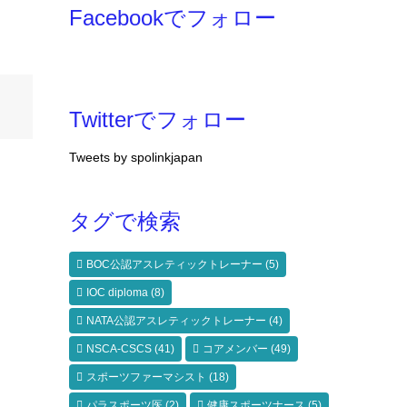
Facebookでフォロー
Twitterでフォロー
Tweets by spolinkjapan
タグで検索
BOC公認アスレティックトレーナー
(5)
IOC diploma
(8)
NATA公認アスレティックトレーナー
(4)
NSCA-CSCS
(41)
コアメンバー
(49)
スポーツファーマシスト
(18)
パラスポーツ医
(2)
健康スポーツナース
(5)