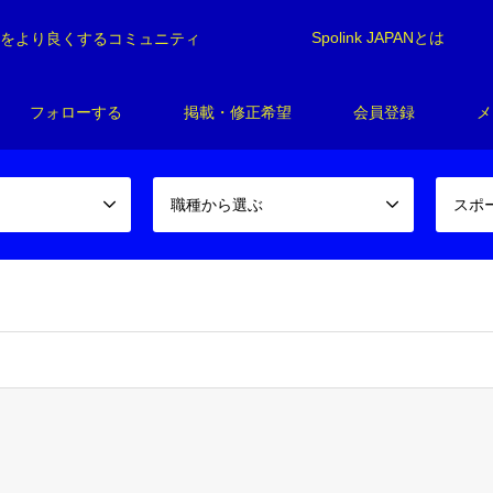
Spolink JAPANとは
制をより良くするコミュニティ
フォローする
掲載・修正希望
会員登録
メ
職種から選ぶ
スポ
spolink/spolink-japan.com/public_html/wp-content/themes/gens