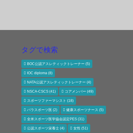
タグで検索
BOC公認アスレティックトレーナー
(5)
IOC diploma
(8)
NATA公認アスレティックトレーナー
(4)
NSCA-CSCS
(41)
コアメンバー
(49)
スポーツファーマシスト
(18)
パラスポーツ医
(2)
健康スポーツナース
(5)
全米スポーツ医学協会認定PES
(31)
公認スポーツ栄養士
(4)
女性
(51)