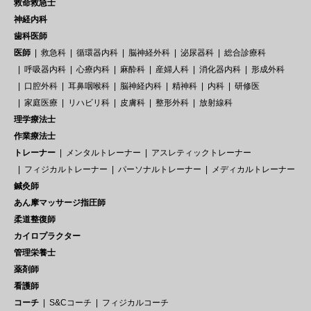
救命救急士
神経内科
歯科医師
医師
救急科
循環器内科
脳神経外科
泌尿器科
総合診療科
呼吸器内科
心療内科
麻酔科
産婦人科
消化器内科
形成外科
口腔外科
耳鼻咽喉科
脳神経内科
精神科
内科
研修医
家庭医療
リハビリ科
皮膚科
整形外科
放射線科
理学療法士
作業療法士
トレーナー
メンタルトレーナー
アスレティックトレーナー
フィジカルトレーナー
パーソナルトレーナー
メディカルトレーナー
鍼灸師
あん摩マッサージ指圧師
柔道整復師
カイロプラクター
管理栄養士
薬剤師
看護師
コーチ
S&Cコーチ
フィジカルコーチ