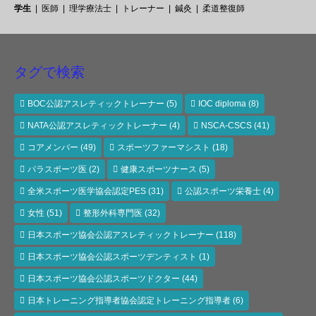
学生
医師
理学療法士
トレーナー
鍼灸
柔道整復師
タグで検索
BOC公認アスレティックトレーナー
(5)
IOC diploma
(8)
NATA公認アスレティックトレーナー
(4)
NSCA-CSCS
(41)
コアメンバー
(49)
スポーツファーマシスト
(18)
パラスポーツ医
(2)
健康スポーツナース
(5)
全米スポーツ医学協会認定PES
(31)
公認スポーツ栄養士
(4)
女性
(51)
整形外科専門医
(32)
日本スポーツ協会公認アスレティックトレーナー
(118)
日本スポーツ協会公認スポーツデンティスト
(1)
日本スポーツ協会公認スポーツドクター
(44)
日本トレーニング指導者協会認定トレーニング指導者
(6)