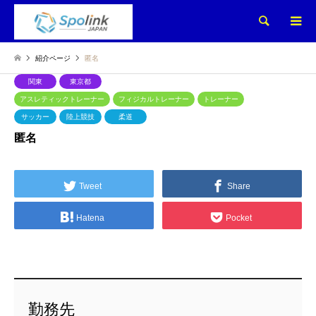
検索
紹介ページ
匿名
関東
東京都
アスレティックトレーナー
フィジカルトレーナー
トレーナー
サッカー
陸上競技
柔道
匿名
Tweet
Share
Hatena
Pocket
勤務先