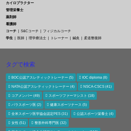
カイロプラクター
管理栄養士
薬剤師
看護師
コーチ
S&Cコーチ
フィジカルコーチ
学生
医師
理学療法士
トレーナー
鍼灸
柔道整復師
タグで検索
BOC公認アスレティックトレーナー
(5)
IOC diploma
(8)
NATA公認アスレティックトレーナー
(4)
NSCA-CSCS
(41)
コアメンバー
(49)
スポーツファーマシスト
(18)
パラスポーツ医
(2)
健康スポーツナース
(5)
全米スポーツ医学協会認定PES
(31)
公認スポーツ栄養士
(4)
女性
(51)
整形外科専門医
(32)