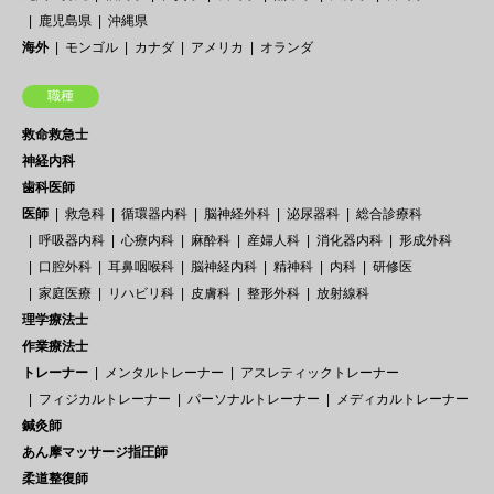
鹿児島県
沖縄県
海外
モンゴル
カナダ
アメリカ
オランダ
職種
救命救急士
神経内科
歯科医師
医師
救急科
循環器内科
脳神経外科
泌尿器科
総合診療科
呼吸器内科
心療内科
麻酔科
産婦人科
消化器内科
形成外科
口腔外科
耳鼻咽喉科
脳神経内科
精神科
内科
研修医
家庭医療
リハビリ科
皮膚科
整形外科
放射線科
理学療法士
作業療法士
トレーナー
メンタルトレーナー
アスレティックトレーナー
フィジカルトレーナー
パーソナルトレーナー
メディカルトレーナー
鍼灸師
あん摩マッサージ指圧師
柔道整復師