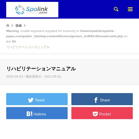
検索
投稿
Warning
: Invalid argument supplied for foreach() in
/home/spolink/spolink-
japan.com/public_html/wp-content/themes/gensen_tcd050-4/breadcrumb.php
on
line
94
リハビリテーションマニュアル
リハビリテーションマニュアル
2020.06.03 / 最終更新日：2021.05.02
Tweet
Share
Hatena
Pocket