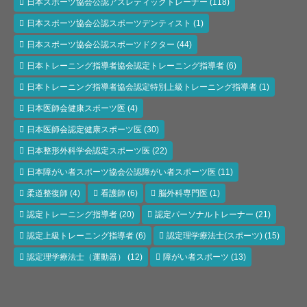
日本スポーツ協会公認アスレティックトレーナー
(118)
日本スポーツ協会公認スポーツデンティスト
(1)
日本スポーツ協会公認スポーツドクター
(44)
日本トレーニング指導者協会認定トレーニング指導者
(6)
日本トレーニング指導者協会認定特別上級トレーニング指導者
(1)
日本医師会健康スポーツ医
(4)
日本医師会認定健康スポーツ医
(30)
日本整形外科学会認定スポーツ医
(22)
日本障がい者スポーツ協会公認障がい者スポーツ医
(11)
柔道整復師
(4)
看護師
(6)
脳外科専門医
(1)
認定トレーニング指導者
(20)
認定パーソナルトレーナー
(21)
認定上級トレーニング指導者
(6)
認定理学療法士(スポーツ)
(15)
認定理学療法士（運動器）
(12)
障がい者スポーツ
(13)