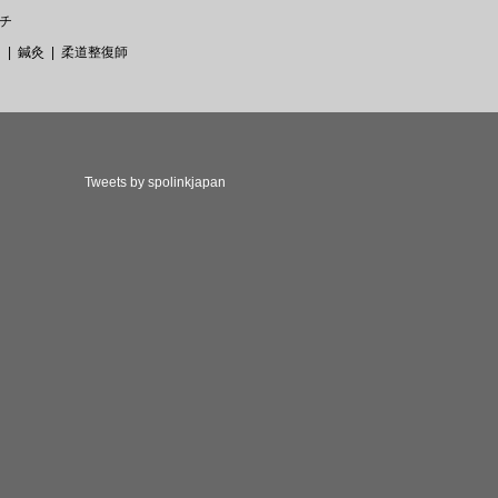
チ
ー
鍼灸
柔道整復師
Tweets by spolinkjapan