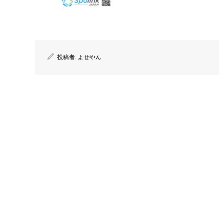
投稿者:
よせやん