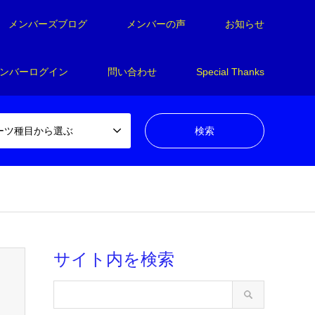
メンバーズブログ
メンバーの声
お知らせ
ンバーログイン
問い合わせ
Special Thanks
ーツ種目から選ぶ
en_tcd050-4/breadcrumb.php
on line
94
サイト内を検索