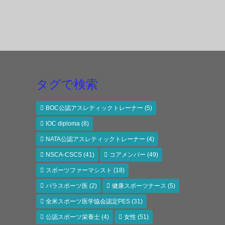
タグで検索
BOC公認アスレティックトレーナー
(5)
IOC diploma
(8)
NATA公認アスレティックトレーナー
(4)
NSCA-CSCS
(41)
コアメンバー
(49)
スポーツファーマシスト
(18)
パラスポーツ医
(2)
健康スポーツナース
(5)
全米スポーツ医学協会認定PES
(31)
公認スポーツ栄養士
(4)
女性
(51)