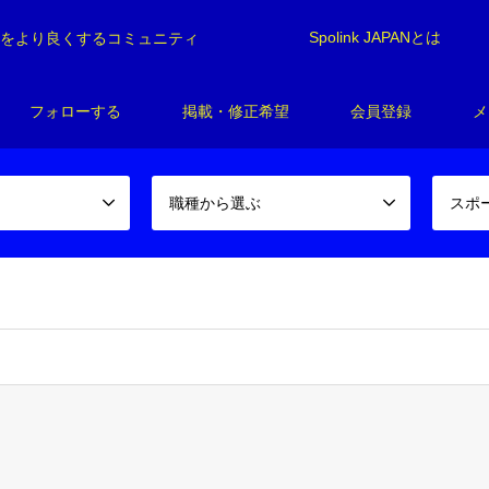
Spolink JAPANとは
制をより良くするコミュニティ
フォローする
掲載・修正希望
会員登録
メ
職種から選ぶ
スポ
spolink/spolink-japan.com/public_html/wp-content/themes/gens