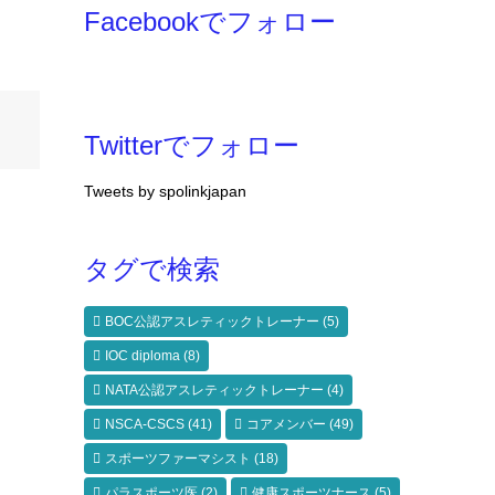
Facebookでフォロー
Twitterでフォロー
Tweets by spolinkjapan
タグで検索
BOC公認アスレティックトレーナー
(5)
IOC diploma
(8)
NATA公認アスレティックトレーナー
(4)
NSCA-CSCS
(41)
コアメンバー
(49)
スポーツファーマシスト
(18)
パラスポーツ医
(2)
健康スポーツナース
(5)