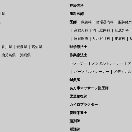
神経内科
川県
歯科医師
県
医師
救急科
循環器内科
脳神経
産婦人科
消化器内科
形成外科
家庭医療
リハビリ科
皮膚科
香川県
愛媛県
高知県
理学療法士
鹿児島県
沖縄県
作業療法士
トレーナー
メンタルトレーナー
ア
パーソナルトレーナー
メディカル
鍼灸師
あん摩マッサージ指圧師
柔道整復師
カイロプラクター
管理栄養士
薬剤師
看護師