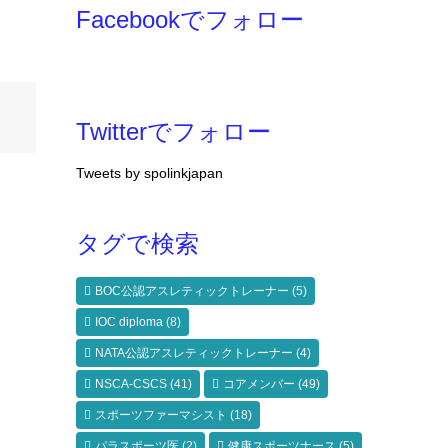
Facebookでフォロー
Twitterでフォロー
Tweets by spolinkjapan
タグで検索
BOC公認アスレティックトレーナー
(5)
IOC diploma
(8)
NATA公認アスレティックトレーナー
(4)
NSCA-CSCS
(41)
コアメンバー
(49)
スポーツファーマシスト
(18)
パラスポーツ医
(2)
健康スポーツナース
(5)