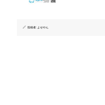
投稿者:
よせやん