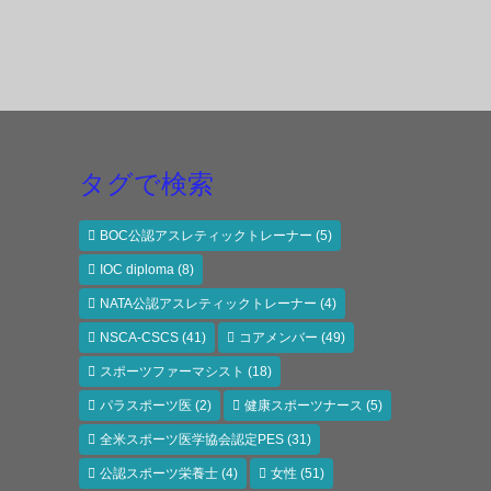
タグで検索
BOC公認アスレティックトレーナー
(5)
IOC diploma
(8)
NATA公認アスレティックトレーナー
(4)
NSCA-CSCS
(41)
コアメンバー
(49)
スポーツファーマシスト
(18)
パラスポーツ医
(2)
健康スポーツナース
(5)
全米スポーツ医学協会認定PES
(31)
公認スポーツ栄養士
(4)
女性
(51)