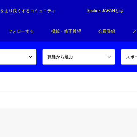
Spolink JAPANとは
制をより良くするコミュニティ
フォローする
掲載・修正希望
会員登録
メ
職種から選ぶ
スポ
spolink/spolink-japan.com/public_html/wp-content/themes/gens