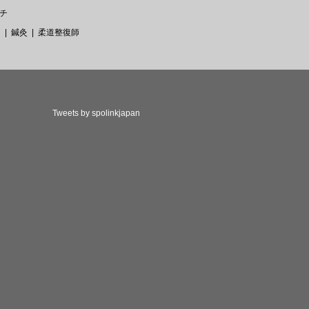
チ
ー
鍼灸
柔道整復師
Tweets by spolinkjapan