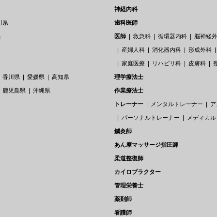
神経内科
川県
歯科医師
県
医師
救急科
循環器内科
脳神経
産婦人科
消化器内科
形成外科
家庭医療
リハビリ科
皮膚科
香川県
愛媛県
高知県
理学療法士
鹿児島県
沖縄県
作業療法士
トレーナー
メンタルトレーナー
ア
パーソナルトレーナー
メディカル
鍼灸師
あん摩マッサージ指圧師
柔道整復師
カイロプラクター
管理栄養士
薬剤師
看護師