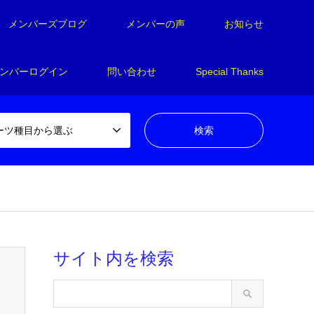
メンバーズブログ
メンバーの声
お知らせ
ンバーログイン
問い合わせ
Special Thanks
ーツ種目から選ぶ
en_tcd050-4/breadcrumb.php
on line
94
サイト内を検索