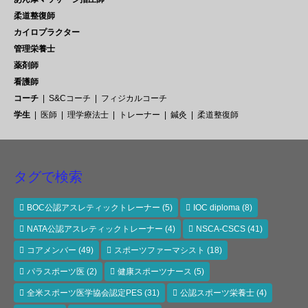
柔道整復師
カイロプラクター
管理栄養士
薬剤師
看護師
コーチ
S&Cコーチ
フィジカルコーチ
学生
医師
理学療法士
トレーナー
鍼灸
柔道整復師
タグで検索
BOC公認アスレティックトレーナー
(5)
IOC diploma
(8)
NATA公認アスレティックトレーナー
(4)
NSCA-CSCS
(41)
コアメンバー
(49)
スポーツファーマシスト
(18)
パラスポーツ医
(2)
健康スポーツナース
(5)
全米スポーツ医学協会認定PES
(31)
公認スポーツ栄養士
(4)