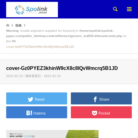
検索
投稿
Warning
: Invalid argument supplied for foreach() in
/home/spolink/spolink-
japan.com/public_html/wp-content/themes/gensen_tcd050-4/breadcrumb.php
on
line
94
cover-Gz0PYEZ3khinW9cX8c8lQvWmcrq5B1JD
cover-Gz0PYEZ3khinW9cX8c8lQvWmcrq5B1JD
2022.02.10 / 最終更新日：2022.02.10
Tweet
Share
Hatena
Pocket