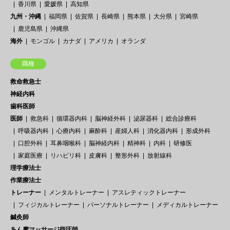
香川県
愛媛県
高知県
九州・沖縄
福岡県
佐賀県
長崎県
熊本県
大分県
宮崎県
鹿児島県
沖縄県
海外
モンゴル
カナダ
アメリカ
オランダ
職種
救命救急士
神経内科
歯科医師
医師
救急科
循環器内科
脳神経外科
泌尿器科
総合診療科
呼吸器内科
心療内科
麻酔科
産婦人科
消化器内科
形成外科
口腔外科
耳鼻咽喉科
脳神経内科
精神科
内科
研修医
家庭医療
リハビリ科
皮膚科
整形外科
放射線科
理学療法士
作業療法士
トレーナー
メンタルトレーナー
アスレティックトレーナー
フィジカルトレーナー
パーソナルトレーナー
メディカルトレーナー
鍼灸師
あん摩マッサージ指圧師