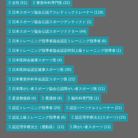
女性
(51)
整形外科専門医
(32)
日本スポーツ協会公認アスレティックトレーナー
(118)
日本スポーツ協会公認スポーツデンティスト
(1)
日本スポーツ協会公認スポーツドクター
(44)
日本トレーニング指導者協会認定トレーニング指導者
(6)
日本トレーニング指導者協会認定特別上級トレーニング指導者
(1)
日本医師会健康スポーツ医
(4)
日本医師会認定健康スポーツ医
(30)
日本整形外科学会認定スポーツ医
(22)
日本障がい者スポーツ協会公認障がい者スポーツ医
(11)
柔道整復師
(4)
看護師
(6)
脳外科専門医
(1)
認定トレーニング指導者
(20)
認定パーソナルトレーナー
(21)
認定上級トレーニング指導者
(6)
認定理学療法士(スポーツ)
(15)
認定理学療法士（運動器）
(12)
障がい者スポーツ
(13)