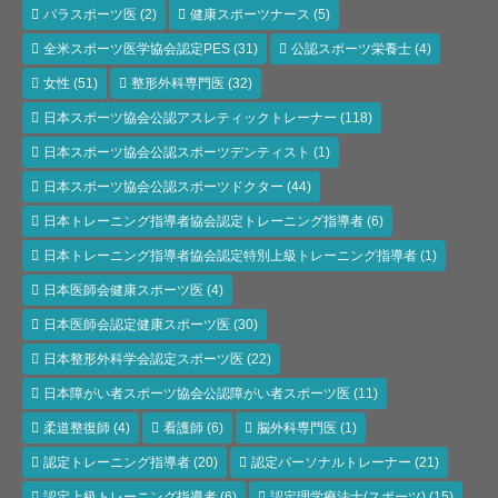
パラスポーツ医
(2)
健康スポーツナース
(5)
全米スポーツ医学協会認定PES
(31)
公認スポーツ栄養士
(4)
女性
(51)
整形外科専門医
(32)
日本スポーツ協会公認アスレティックトレーナー
(118)
日本スポーツ協会公認スポーツデンティスト
(1)
日本スポーツ協会公認スポーツドクター
(44)
日本トレーニング指導者協会認定トレーニング指導者
(6)
日本トレーニング指導者協会認定特別上級トレーニング指導者
(1)
日本医師会健康スポーツ医
(4)
日本医師会認定健康スポーツ医
(30)
日本整形外科学会認定スポーツ医
(22)
日本障がい者スポーツ協会公認障がい者スポーツ医
(11)
柔道整復師
(4)
看護師
(6)
脳外科専門医
(1)
認定トレーニング指導者
(20)
認定パーソナルトレーナー
(21)
認定上級トレーニング指導者
(6)
認定理学療法士(スポーツ)
(15)