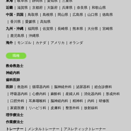
東海
岐阜県
静岡県
愛知県
三重県
近畿
滋賀県
京都府
大阪府
兵庫県
奈良県
和歌山県
中国・四国
鳥取県
島根県
岡山県
広島県
山口県
徳島県
香川県
愛媛県
高知県
九州・沖縄
福岡県
佐賀県
長崎県
熊本県
大分県
宮崎県
鹿児島県
沖縄県
海外
モンゴル
カナダ
アメリカ
オランダ
職種
救命救急士
神経内科
歯科医師
医師
救急科
循環器内科
脳神経外科
泌尿器科
総合診療科
呼吸器内科
心療内科
麻酔科
産婦人科
消化器内科
形成外科
口腔外科
耳鼻咽喉科
脳神経内科
精神科
内科
研修医
家庭医療
リハビリ科
皮膚科
整形外科
放射線科
理学療法士
作業療法士
トレーナー
メンタルトレーナー
アスレティックトレーナー