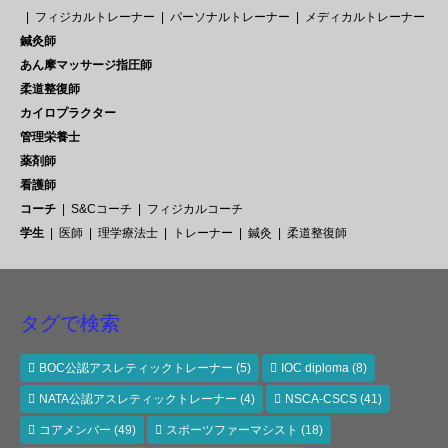
フィジカルトレーナー
パーソナルトレーナー
メディカルトレーナー
鍼灸師
あん摩マッサージ指圧師
柔道整復師
カイロプラクター
管理栄養士
薬剤師
看護師
コーチ
S&Cコーチ
フィジカルコーチ
学生
医師
理学療法士
トレーナー
鍼灸
柔道整復師
タグで検索
BOC公認アスレティックトレーナー
(5)
IOC diploma
(8)
NATA公認アスレティックトレーナー
(4)
NSCA-CSCS
(41)
コアメンバー
(49)
スポーツファーマシスト
(18)