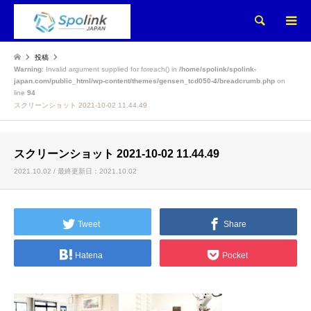
検索
投稿
Warning
: Invalid argument supplied for foreach() in
/home/spolink/spolink-
japan.com/public_html/wp-content/themes/gensen_tcd050-4/breadcrumb.php
on
line
94
スクリーンショット 2021-10-02 11.44.49
スクリーンショット 2021-10-02 11.44.49
2021.10.02 / 最終更新日：2021.10.02
Tweet
Share
Hatena
Pocket