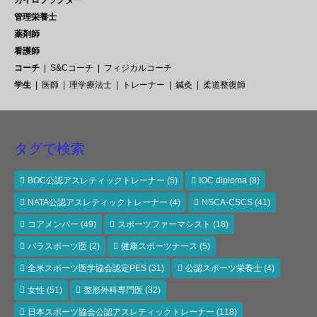
管理栄養士
薬剤師
看護師
コーチ
S&Cコーチ
フィジカルコーチ
学生
医師
理学療法士
トレーナー
鍼灸
柔道整復師
タグで検索
BOC公認アスレティックトレーナー
(5)
IOC diploma
(8)
NATA公認アスレティックトレーナー
(4)
NSCA-CSCS
(41)
コアメンバー
(49)
スポーツファーマシスト
(18)
パラスポーツ医
(2)
健康スポーツナース
(5)
全米スポーツ医学協会認定PES
(31)
公認スポーツ栄養士
(4)
女性
(51)
整形外科専門医
(32)
日本スポーツ協会公認アスレティックトレーナー
(118)