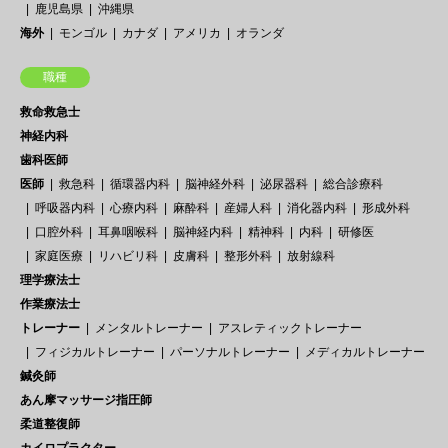
鹿児島県
沖縄県
海外
モンゴル
カナダ
アメリカ
オランダ
職種
救命救急士
神経内科
歯科医師
医師
救急科
循環器内科
脳神経外科
泌尿器科
総合診療科
呼吸器内科
心療内科
麻酔科
産婦人科
消化器内科
形成外科
口腔外科
耳鼻咽喉科
脳神経内科
精神科
内科
研修医
家庭医療
リハビリ科
皮膚科
整形外科
放射線科
理学療法士
作業療法士
トレーナー
メンタルトレーナー
アスレティックトレーナー
フィジカルトレーナー
パーソナルトレーナー
メディカルトレーナー
鍼灸師
あん摩マッサージ指圧師
柔道整復師
カイロプラクター