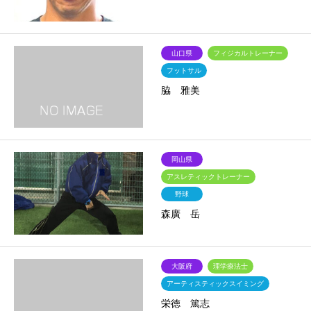
山口県
フィジカルトレーナー
フットサル
脇 雅美
岡山県
アスレティックトレーナー
野球
森廣 岳
大阪府
理学療法士
アーティスティックスイミング
栄徳 篤志