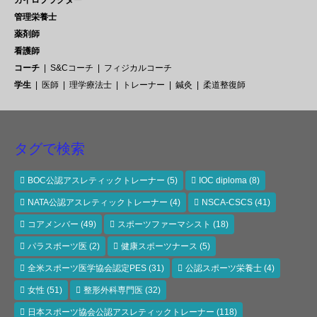
管理栄養士
薬剤師
看護師
コーチ
S&Cコーチ
フィジカルコーチ
学生
医師
理学療法士
トレーナー
鍼灸
柔道整復師
タグで検索
BOC公認アスレティックトレーナー
(5)
IOC diploma
(8)
NATA公認アスレティックトレーナー
(4)
NSCA-CSCS
(41)
コアメンバー
(49)
スポーツファーマシスト
(18)
パラスポーツ医
(2)
健康スポーツナース
(5)
全米スポーツ医学協会認定PES
(31)
公認スポーツ栄養士
(4)
女性
(51)
整形外科専門医
(32)
日本スポーツ協会公認アスレティックトレーナー
(118)