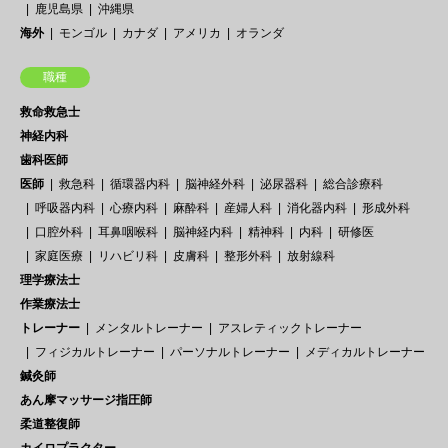
鹿児島県
沖縄県
海外
モンゴル
カナダ
アメリカ
オランダ
職種
救命救急士
神経内科
歯科医師
医師
救急科
循環器内科
脳神経外科
泌尿器科
総合診療科
呼吸器内科
心療内科
麻酔科
産婦人科
消化器内科
形成外科
口腔外科
耳鼻咽喉科
脳神経内科
精神科
内科
研修医
家庭医療
リハビリ科
皮膚科
整形外科
放射線科
理学療法士
作業療法士
トレーナー
メンタルトレーナー
アスレティックトレーナー
フィジカルトレーナー
パーソナルトレーナー
メディカルトレーナー
鍼灸師
あん摩マッサージ指圧師
柔道整復師
カイロプラクター