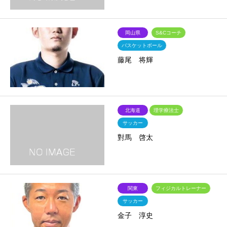
岡山県
S&Cコーチ
バスケットボール
藤尾 将輝
北海道
理学療法士
サッカー
對馬 啓太
関東
フィジカルトレーナー
サッカー
金子 淳史