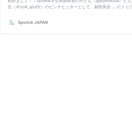
初めまして！！Spolink学生班副班長のやどん（@sumokuta）と
生（＠yo4_spoDr）のピンチヒッターとして、副班長合 …
続きを
Spolink JAPAN